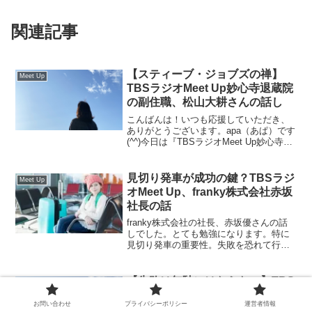
関連記事
【スティーブ・ジョブズの禅】
Meet Up
TBSラジオMeet Up妙心寺退蔵院
の副住職、松山大耕さんの話し
こんばんは！いつも応援していただき、
ありがとうございます。apa（あぱ）です
(^^)今日は『TBSラジオMeet Up妙心寺退
蔵院の副住職、松山大耕さんの話し』に
ついて書いていきます。TBSラジオMeet
Up妙心寺退蔵院の副住職、松山大耕...
見切り発車が成功の鍵？TBSラジ
Meet Up
オMeet Up、franky株式会社赤坂
社長の話
franky株式会社の社長、赤坂優さんの話
しでした。とても勉強になります。特に
見切り発車の重要性。失敗を恐れて行動
しても現実は何も変わりません。失敗し
て得た情報を元に次につなげることが最
も大事なことと学びました。
【失敗は無駄にはならない】TBS
Meet Up
ラジオMeet Up、西陣織の老舗
お問い合わせ
プライバシーポリシー
運営者情報
「細尾」12代目代表細身真考さん