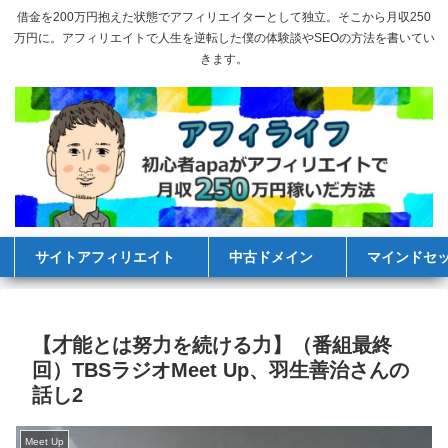
借金を200万円抱えた状態でアフィリエイターとして独立。そこから月収250
万円に。アフィリエイトで人生を逆転した僕の体験談やSEOの方法を書いてい
きます。
サイトアフィリエイト
中古ドメイン
マインドセ
【才能とは努力を続ける力】（番組最終
回）TBSラジオMeet Up、羽生善治さんの
話し2
Meet Up