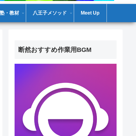
塾・教材
八王子メソッド
Meet Up
断然おすすめ作業用BGM