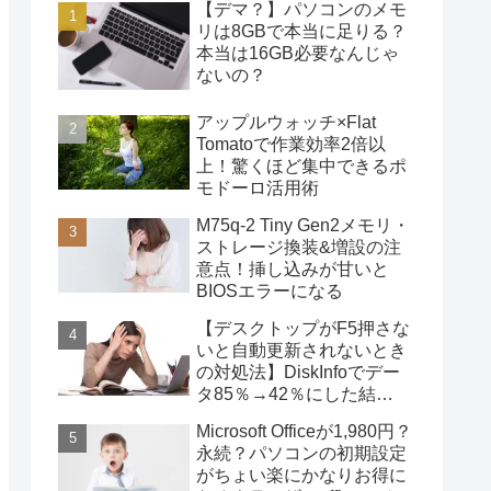
【デマ？】パソコンのメモ
リは8GBで本当に足りる？
本当は16GB必要なんじゃ
ないの？
アップルウォッチ×Flat
Tomatoで作業効率2倍以
上！驚くほど集中できるポ
モドーロ活用術
M75q-2 Tiny Gen2メモリ・
ストレージ換装&増設の注
意点！挿し込みが甘いと
BIOSエラーになる
【デスクトップがF5押さな
いと自動更新されないとき
の対処法】DiskInfoでデー
タ85％→42％にした結
果・・・
Microsoft Officeが1,980円？
永続？パソコンの初期設定
がちょい楽にかなりお得に