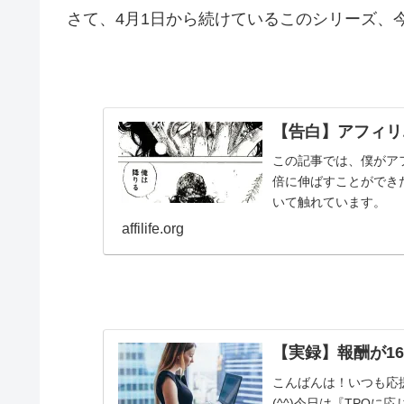
さて、4月1日から続けているこのシリーズ、
【告白】アフィリ
この記事では、僕がア
倍に伸ばすことができ
いて触れています。
affilife.org
【実録】報酬が1
こんばんは！いつも応
(^^)今日は『TPO