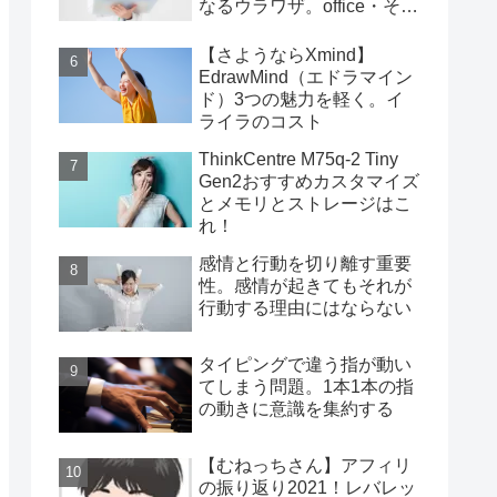
なるウラワザ。office・その
他編
【さようならXmind】
EdrawMind（エドラマイン
ド）3つの魅力を軽く。イ
ライラのコスト
ThinkCentre M75q-2 Tiny
Gen2おすすめカスタマイズ
とメモリとストレージはこ
れ！
感情と行動を切り離す重要
性。感情が起きてもそれが
行動する理由にはならない
タイピングで違う指が動い
てしまう問題。1本1本の指
の動きに意識を集約する
【むねっちさん】アフィリ
の振り返り2021！レバレッ