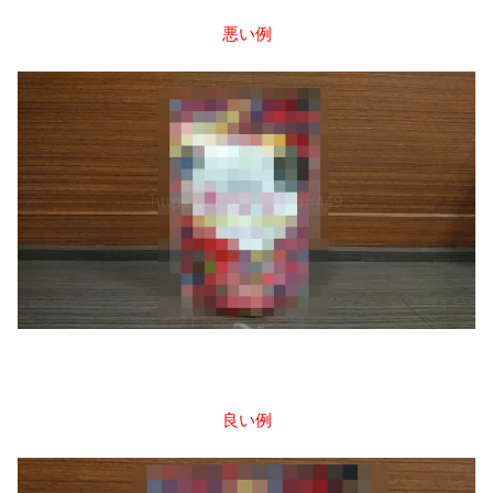
悪い例
良い例