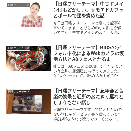
【日曜フリーテーマ】中古ドメイ
日曜フリーテーマ
ンはもどかしい。サモエドカフェ
とポールで腰を痛めた話
今日は日曜フリーテーマと題して記事を
書いています。とりとめのない話しが多
いですが、中古ドメインの云々、サモエ
ドカフェに行ったことやその他諸々につ
いてあれこれ書いています。
【日曜フリーテーマ】BIOSのデ
日曜フリーテーマ
フォルト化によるWebカメラの復
活方法とA8フェスとだるま
昨日は、A8フェスに参加して、だるまと
いう立川の居酒屋にも行ってきました。
なんだか一日に色々詰め込みすぎてかな
り疲れてしまったのですが、まぁ、とに
かくそうしたことについて書いていきま
す。
【日曜フリーテーマ】忘年会と音
日曜フリーテーマ
楽の効果と近所のおにぎり屋など
しょうもない話し
日曜フリーテーマです。特にとりとめの
ない話しをダラダラと書き綴っています
(笑)お暇な方だけ読んでみてください。ざ
っくりいうと、忘年会で楽しかった話し
と音楽の効果、近所のおにぎり屋に行っ