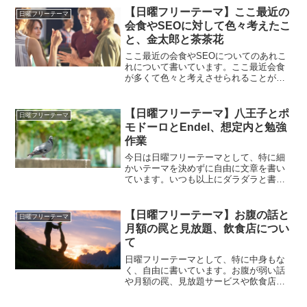
【日曜フリーテーマ】ここ最近の
日曜フリーテーマ
会食やSEOに対して色々考えたこ
と、金太郎と茶茶花
ここ最近の会食やSEOについてのあれこ
れについて書いています。ここ最近会食
が多くて色々と考えさせられることが多
くそのことについて書いています。中身
はいつものようにないかもしれません
が、お時間のある方は読んでみてくださ
【日曜フリーテーマ】八王子とポ
日曜フリーテーマ
い。
モドーロとEndel、想定内と勉強
作業
今日は日曜フリーテーマとして、特に細
かいテーマを決めずに自由に文章を書い
ています。いつも以上にダラダラと書い
てしまっているブログですが、お時間の
あるときにお読みいただけると幸いで
す。
【日曜フリーテーマ】お腹の話と
日曜フリーテーマ
月額の罠と見放題、飲食店につい
て
日曜フリーテーマとして、特に中身もな
く、自由に書いています。お腹が弱い話
や月額の罠、見放題サービスや飲食店な
どについても書いています。