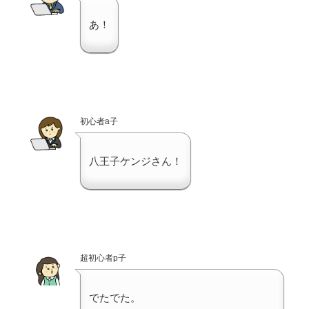
あ！
初心者a子
八王子ケンジさん！
超初心者p子
でたでた。