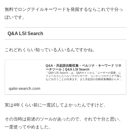
無料でロングテイルキーワードを発掘するならこれで十分っ
ぽいです。
Q&A LSI Search
これどれくらい知っている人いるんですかね。
Q&A・共起語自動収集・ペルソナ・キーワード リサ
ーチツール｜Q&A LSI Search
「Q&A LSI Search」は、Q&Aサイトから「ユーザーの需要」に
フォーカスしたペルソナのリサーチ、コンテンツのアイデア探し
などを行うことが出来ます。また共起語の自動収集機能からキー
ワードの深堀り・ズラシによるキーワード選定にも活用で...
qalsi-search.com
実は4年くらい前に一度試してよかったんですけど、
その当時は前述のツールがあったので、それで十分と思い、
一度使ってやめました。