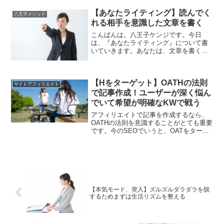
インをどのタイミングで使うか、悩んだ
りすることないですか？中古ドメインで
【あなたライティング】読んでく
八王子メソッド
サイトの上位表...
れる相手を意識した文章を書く
こんばんは。八王子ケンジです。今日
は、『あなたライティング』について書
いていきます。あなたは、文章を書くと
き、どのようなことを一番大事に心がけ
ていますか？アフィリエイトのライティ
ングにおいて、気をつけないとならない
【Hをターゲット】OATHの法則
ことは、たくさんあります。...
サイトアフィリエイト
で記事作成！ユーザーが深く悩ん
でいて希望が明確なKWで戦う
アフィリエイトで記事を作成するなら、
OATHの法則を意識することがとても重要
です。今のSEOでいうと、OATをターゲ
ットにした記事作成だと中な上位表示し
づらいですし、セールスに繋がりにくい
です。Hの人をターゲットにした記事作成
をし主戦場とすることが大切です。
【本気モード、突入】ズルズルダラダラを脱
するためまずは生活リズムを整える