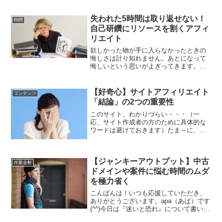
ついてきてくれません。つまりアフィリ
エイトリンクはクリックされません。収
益の最大化のためにも読者本位の文章を
失われた5時間は取り返せない！
時間
心がけることが大切です。
自己研鑽にリソースを割くアフィ
リエイト
欲しかった物が手に入らなかったときの
悔しさは計り知れません。あとになって
悔しいという思いがよぎってきます。だ
けど、本当に大事なのは自己研鑽。労力
とお金、それから物は取り返すことはで
きるけど、時間はいつまで経ってもマイ
【好奇心】サイトアフィリエイト
コンテンツ
ナスのままです。だからこそ、自己研鑽
「結論」の2つの重要性
にこそリソースを割くことが大切です。
このサイト、わかりづらい・・・（一
応、サイト作成者の方のために具体的な
ワードは避けておきます）たま～に、僕
自身。思うことがあります。Googleのア
ルゴリズムは、「ユーザーが求めている
答えを正確に、素早く出しているサイト
【ジャンキーアウトプット】中古
を上位表示する傾向に...
作業全般
ドメインや案件に悩む時間のムダ
を極力省く
こんばんは！いつも応援していただき、
ありがとうございます。apa（あぱ）です
(^^)今日は『迷いと恐れ』について書いて
いきます。あなたは、取得した中古ドメ