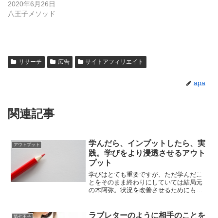
2020年6月26日
八王子メソッド
リサーチ
広告
サイトアフィリエイト
apa
関連記事
学んだら、インプットしたら、実
アウトプット
践。学びをより浸透させるアウト
プット
学びはとても重要ですが、ただ学んだこ
とをそのまま終わりにしていては結局元
の木阿弥。状況を改善させるためにもで
きるだけ、インプット。そしてインプッ
トしたらアウトプットという習慣を持つ
ことが大切です。
ラブレターのように相手のことを
第七王子