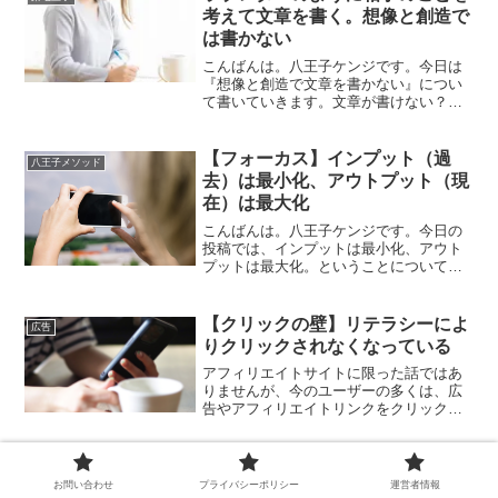
考えて文章を書く。想像と創造で
は書かない
こんばんは。八王子ケンジです。今日は
『想像と創造で文章を書かない』につい
て書いていきます。文章が書けない？確
かに、文章ってむずかしいと思います。
読者の声がそのまま返ってくるならいい
んですけどね。それこそ、Amazonのレビ
【フォーカス】インプット（過
八王子メソッド
ューみたいに、悪い...
去）は最小化、アウトプット（現
在）は最大化
こんばんは。八王子ケンジです。今日の
投稿では、インプットは最小化、アウト
プットは最大化。ということについて書
いていきます。あなたは、インプットと
アウトプット。それぞれどれくらいの力
をかけて取り組んでいますか？アフィリ
【クリックの壁】リテラシーによ
広告
エイトをやっていく上では...
りクリックされなくなっている
アフィリエイトサイトに限った話ではあ
りませんが、今のユーザーの多くは、広
告やアフィリエイトリンクをクリックし
ようとしません。クリックによるリスク
を承知しているから。だからこそ、より
スクロールに対する意識を高めることが
【セオリー破り】型にはまらずユ
構成
大切です。
ーザーに伝えるためのサイトづく
お問い合わせ
プライバシーポリシー
運営者情報