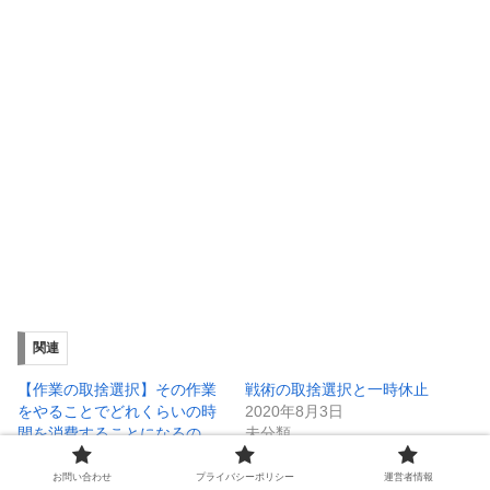
関連
【作業の取捨選択】その作業
戦術の取捨選択と一時休止
をやることでどれくらいの時
2020年8月3日
間を消費することになるの
未分類
か？計算して取り組む重要性
2022年7月9日
お問い合わせ
プライバシーポリシー
運営者情報