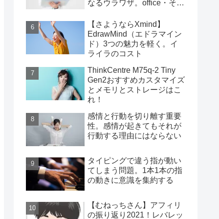
なるウラワザ。office・その
他編
【さようならXmind】
EdrawMind（エドラマイン
ド）3つの魅力を軽く。イ
ライラのコスト
ThinkCentre M75q-2 Tiny
Gen2おすすめカスタマイズ
とメモリとストレージはこ
れ！
感情と行動を切り離す重要
性。感情が起きてもそれが
行動する理由にはならない
タイピングで違う指が動い
てしまう問題。1本1本の指
の動きに意識を集約する
【むねっちさん】アフィリ
の振り返り2021！レバレッ