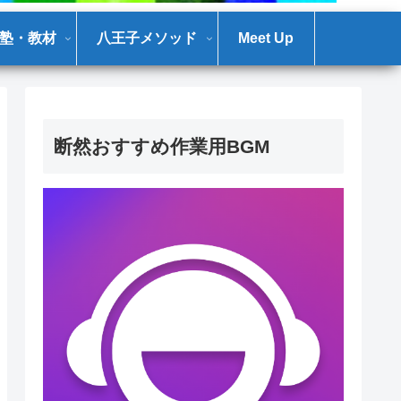
塾・教材
八王子メソッド
Meet Up
断然おすすめ作業用BGM