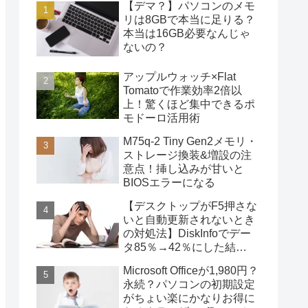
【デマ？】パソコンのメモ
リは8GBで本当に足りる？
本当は16GB必要なんじゃ
ないの？
アップルウォッチ×Flat
Tomatoで作業効率2倍以
上！驚くほど集中できるポ
モドーロ活用術
M75q-2 Tiny Gen2メモリ・
ストレージ換装&増設の注
意点！挿し込みが甘いと
BIOSエラーになる
【デスクトップがF5押さな
いと自動更新されないとき
の対処法】DiskInfoでデー
タ85％→42％にした結
果・・・
Microsoft Officeが1,980円？
永続？パソコンの初期設定
がちょい楽にかなりお得に