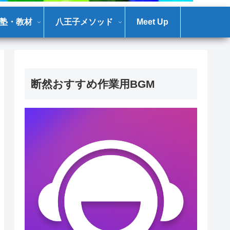
塾・教材
八王子メソッド
Meet Up
断然おすすめ作業用BGM