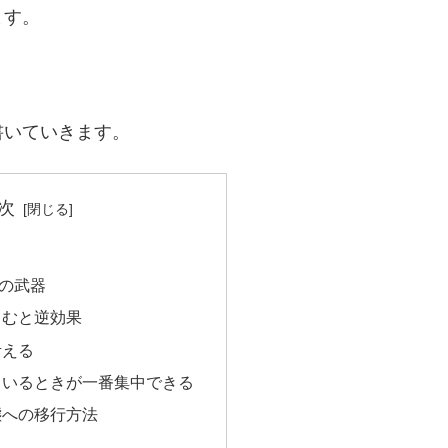
ます。
書いていきます。
次
の武器
力むと逆効果
考える
ているときが一番集中できる
態への移行方法