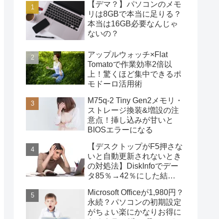
【デマ？】パソコンのメモ
リは8GBで本当に足りる？
本当は16GB必要なんじゃ
ないの？
アップルウォッチ×Flat
Tomatoで作業効率2倍以
上！驚くほど集中できるポ
モドーロ活用術
M75q-2 Tiny Gen2メモリ・
ストレージ換装&増設の注
意点！挿し込みが甘いと
BIOSエラーになる
【デスクトップがF5押さな
いと自動更新されないとき
の対処法】DiskInfoでデー
タ85％→42％にした結
果・・・
Microsoft Officeが1,980円？
永続？パソコンの初期設定
がちょい楽にかなりお得に