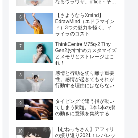
なるウラワザ。office・その
他編
【さようならXmind】
EdrawMind（エドラマイン
ド）3つの魅力を軽く。イ
ライラのコスト
ThinkCentre M75q-2 Tiny
Gen2おすすめカスタマイズ
とメモリとストレージはこ
れ！
感情と行動を切り離す重要
性。感情が起きてもそれが
行動する理由にはならない
タイピングで違う指が動い
てしまう問題。1本1本の指
の動きに意識を集約する
【むねっちさん】アフィリ
の振り返り2021！レバレッ