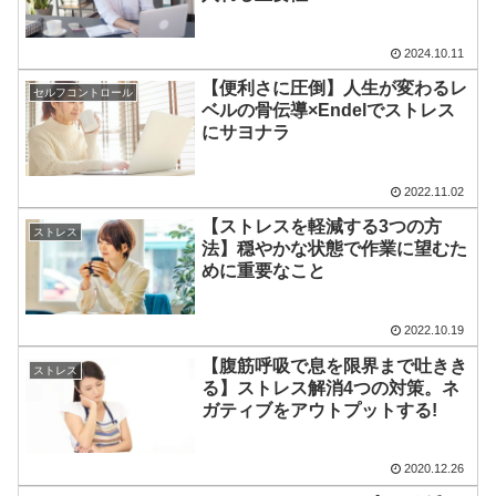
2024.10.11
【便利さに圧倒】人生が変わるレ
セルフコントロール
ベルの骨伝導×Endelでストレス
にサヨナラ
2022.11.02
【ストレスを軽減する3つの方
ストレス
法】穏やかな状態で作業に望むた
めに重要なこと
2022.10.19
【腹筋呼吸で息を限界まで吐きき
ストレス
る】ストレス解消4つの対策。ネ
ガティブをアウトプットする!
2020.12.26