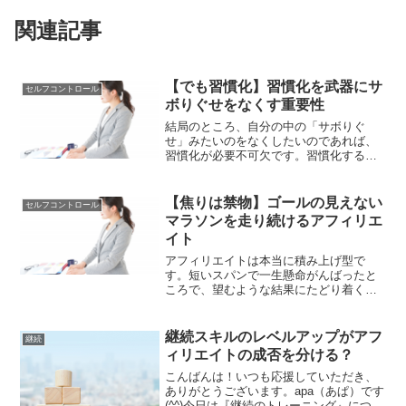
関連記事
【でも習慣化】習慣化を武器にサ
セルフコントロール
ボりぐせをなくす重要性
結局のところ、自分の中の「サボりぐ
せ」みたいのをなくしたいのであれば、
習慣化が必要不可欠です。習慣化するこ
とができなければ、ついサボってしまい
ます。やるべきことを後回しにしてしま
います。習慣化を武器に作業に取り組む
【焦りは禁物】ゴールの見えない
セルフコントロール
ことが重要です。
マラソンを走り続けるアフィリエ
イト
アフィリエイトは本当に積み上げ型で
す。短いスパンで一生懸命がんばったと
ころで、望むような結果にたどり着くこ
とはありません。そのため、本気で成果
を望むのであれば、まずは長い目で臨む
という姿勢を持つことが大切です。
継続スキルのレベルアップがアフ
継続
ィリエイトの成否を分ける？
こんばんは！いつも応援していただき、
ありがとうございます。apa（あぱ）です
(^^)今日は『継続のトレーニング』につい