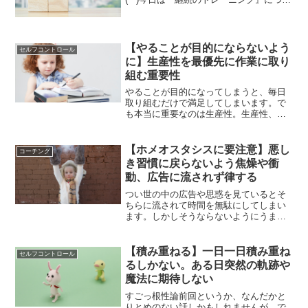
て書いていきます。続かない自分に嫌
気？この記事を読んでくださっているあ
なたはどうですか？なにかを継続させる
のって、得意な方...
【やることが目的にならないよう
セルフコントロール
に】生産性を最優先に作業に取り
組む重要性
やることが目的になってしまうと、毎日
取り組むだけで満足してしまいます。で
も本当に重要なのは生産性。生産性、収
益性を最優先に取り組んでいくことが、
ビジネスの観点ではとても重要です。
【ホメオスタシスに要注意】悪し
コーチング
き習慣に戻らないよう焦燥や衝
動、広告に流されず律する
つい世の中の広告や思惑を見ているとそ
ちらに流されて時間を無駄にしてしまい
ます。しかしそうならないようにうまく
自分を律していかないとお金も時間も失
ってしまいます。まずはホメオスタシス
に要注意ということを忘れないようにす
【積み重ねる】一日一日積み重ね
セルフコントロール
ることが大切です。
るしかない。ある日突然の軌跡や
魔法に期待しない
すごっ根性論前回というか、なんだかと
りとめのない話しかもしれませんが、で