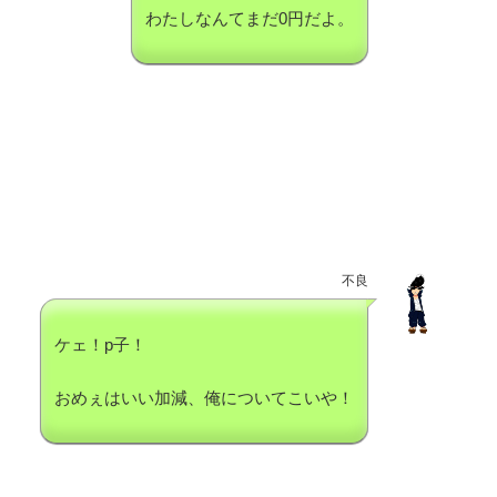
わたしなんてまだ0円だよ。
不良
ケェ！p子！
おめぇはいい加減、俺についてこいや！