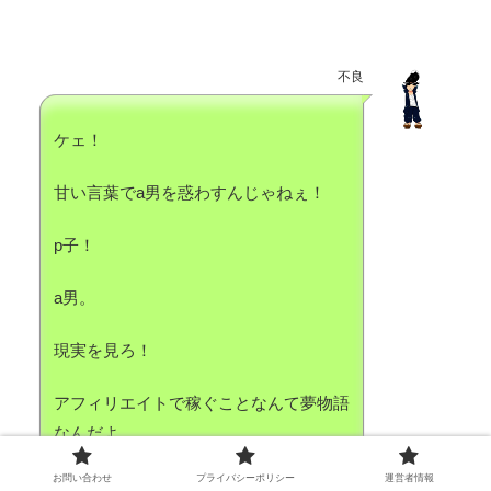
不良
ケェ！
甘い言葉でa男を惑わすんじゃねぇ！
p子！
a男。
現実を見ろ！
アフィリエイトで稼ぐことなんて夢物語
なんだよ。
お問い合わせ
プライバシーポリシー
運営者情報
仮に稼ぐことができたとしても、稼ぎ続