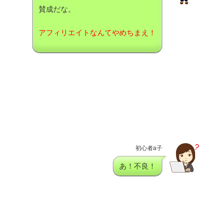
賛成だな。
アフィリエイトなんてやめちまえ！
初心者a子
あ！不良！