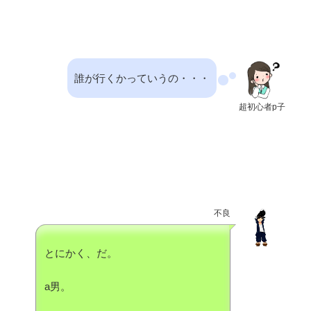
誰が行くかっていうの・・・
超初心者p子
不良
とにかく、だ。
a男。