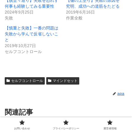
【脱堂々巡り】失敗を恐れず
【傷の上塗り】失敗の原因を
何事も経験してみる重要性
究明、成功への道筋をたどる
2024年9月25日
2019年6月16日
失敗
作業全般
【慎重と失敗】一番の問題は
失敗から学んで反省しないこ
と
2019年10月27日
セルフコントロール
セルフコントロール
マインドセット
apa
関連記事
お問い合わせ
プライバシーポリシー
運営者情報
【制約と自由】一日のお尻に予定
セルフコントロール