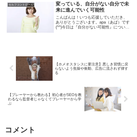
変っている、自分がない自分で未
セルフコントロール
来に進んでいく可能性
こんばんは！いつも応援していただき、
ありがとうございます。apa（あぱ）です
(^^)今日は『自分がない可能性』について
書いていきます。アイツは自分がない？
自分がない。もっと自分をモテよ。これ
は僕自身。大学時代とか社会人時代によ
く言われた言葉...
【ホメオスタシスに要注意】悪しき習慣に戻
らないよう焦燥や衝動、広告に流されず律す
る
【プレーヤーから教わる】初心者がSEOを教
わるなら監督者じゃなくてプレーヤーから学
ぶ
コメント