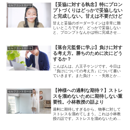
うに、異世界への入口を作らないことが
【妥協に対する執念】特にプロン
セルフコントロール
大切です。
プトづくりはどっかで妥協しない
と完成しない。甘えは不要だけど
甘えと妥協のボーダーラインは非常に難
しいところですが、どっかで妥協しない
と、プロンプトなんかは特に完成させる
ことが難しいなと感じます。プロンプト
を完成させるにはどっかで妥協も必要。
このことを深く痛感しました。
【落合元監督に学ぶ】負けに対す
セルフコントロール
る考え方。勝ちのために次にどう
するか？
こんばんは。八王子ケンジです。今日は
『負けについての考え方』について書い
ていきます。また負け・・・失敗とか、
負けに関する話。今回の話しは、後述し
ますが、昨日テレビを見ていて、落合元
監督が言っていたことの影響です。もち
【神様への過剰な期待？】ストレ
セルフコントロール
ろん、野球の場合とは話が...
スを溜めないために期待しない重
要性。小林教授の話より
過剰に期待しすぎるから、物事に対して
ストレスを溜めてしまう。これは小林教
授の話です。ストレスを溜めないために
も、できるだけ物事をフラットな視点で
見るということはとても大切です。