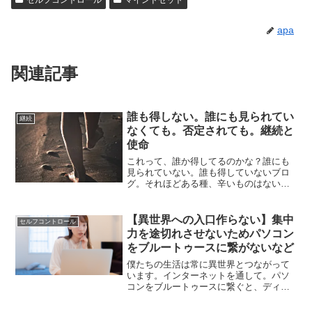
apa
関連記事
誰も得しない。誰にも見られてい
継続
なくても。否定されても。継続と
使命
これって、誰か得してるのかな？誰にも
見られていない。誰も得していないブロ
グ。それほどある種、辛いものはないの
かもしれません。僕自身、ブログについ
ては何回も何回も悩みましたし、何回も
形を変えました。そして、今のこのブロ
【異世界への入口作らない】集中
セルフコントロール
グに落ち着いていますけど...
力を途切れさせないためパソコン
をブルートゥースに繋がないなど
僕たちの生活は常に異世界とつながって
います。インターネットを通して。パソ
コンをブルートゥースに繋ぐと、ディス
プレイを複数使うとすぐに異世界に迷い
込んでしまいます。そうなｒならないよ