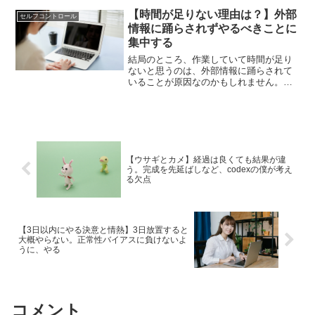
んな、習慣を変える重要性、習慣を変え
るのに必要な継続について書いていま
【時間が足りない理由は？】外部
セルフコントロール
す。
情報に踊らされずやるべきことに
集中する
結局のところ、作業していて時間が足り
ないと思うのは、外部情報に踊らされて
いることが原因なのかもしれません。ま
ずはそういうのに踊らされず、自分でや
るべきことに集中できるように取り組む
ことが大事なんだと思いました。そのこ
とについて書いていきます。
【ウサギとカメ】経過は良くても結果が違
う。完成を先延ばしなど、codexの僕が考え
る欠点
【3日以内にやる決意と情熱】3日放置すると
大概やらない。正常性バイアスに負けないよ
うに、やる
コメント