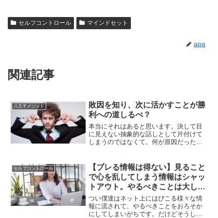
セルフコントロール
マインドセット
apa
関連記事
敗因を知り、次に活かすことが勝
八王子メソッド
利への道しるべ？
本当にそれはあると思います。決して目
に見えない抽象的な話しとして片付けて
しまうのではなくて。何が原因だったの
か、何が敗因だったのかをしっかりと考
える。そして次に活かす。それが物事を
成就させる上で一番大切なことなのかも
【ブレる情報は得ない】見ること
セルフコントロール
しれません。
で心を乱してしまう情報はシャッ
トアウト。やるべきことは大して
変わらない
つい僕達はネット上にはびこる様々な情
報に流されて、やるべきことをおろそか
にしてしまいがちです。だけどそうし