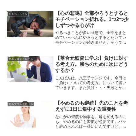
て、ネット上の情報を見てみ、やるべき
ことは対して変わらなかったりします。
まずはやるべきことに集中して取り組め
【心の悲鳴】全部やろうとすると
モチベーション
るように気持ちを切り替えることが大切
モチベーション折れる。1つ2つ少
です。
しずつやる心がけ
やるべきことが多い状態で、全部をまと
めていっぺんにやろうとするとたいてい
モチベーションが続きません。そうでは
なくて、できることをできるだけやって
みる。そういう心がけが本当に重要だと
思います。
【落合元監督に学ぶ】負けに対す
セルフコントロール
る考え方。勝ちのために次にどう
するか？
こんばんは。八王子ケンジです。今日は
『負けについての考え方』について書い
ていきます。また負け・・・失敗とか、
負けに関する話。今回の話しは、後述し
ますが、昨日テレビを見ていて、落合元
監督が言っていたことの影響です。もち
【やめるのも継続】先のことを考
セルフコントロール
ろん、野球の場合とは話が...
えずに1日に集中する重要性
なにかの習慣や物事を、癖を変えるのに
も、やめるのにも習慣が必要です。パッ
と辞められれば一番いいんですけど、案
外簡単にできるものではありません。そ