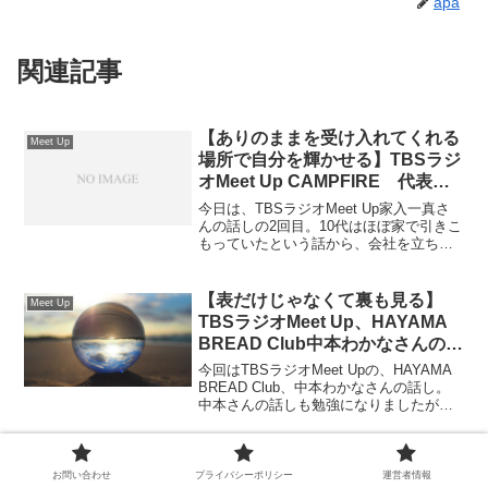
apa
関連記事
【ありのままを受け入れてくれる
Meet Up
場所で自分を輝かせる】TBSラジ
オMeet Up CAMPFIRE 代表取
締役、家入一真さんの話し2
今日は、TBSラジオMeet Up家入一真さ
んの話しの2回目。10代はほぼ家で引きこ
もっていたという話から、会社を立ち上
げてホリエモンやGMO、ネットエイジか
ら買収の競争を受けるほどの会社に成長
した話を聞いていきます。
【表だけじゃなくて裏も見る】
Meet Up
TBSラジオMeet Up、HAYAMA
BREAD Club中本わかなさんの話
し
今回はTBSラジオMeet Upの、HAYAMA
BREAD Club、中本わかなさんの話し。
中本さんの話しも勉強になりましたが、
やはり、中本さんの縁深かったという、
アスクル社長の岩田さんの話しがとても
参考になりました。今後の行く道で悩ん
【継続の条件】熱中できるものの
Meet Up
でいる方はぜひ最後まで読んでみてくだ
お問い合わせ
プライバシーポリシー
運営者情報
方が良いコンテンツがつくれる