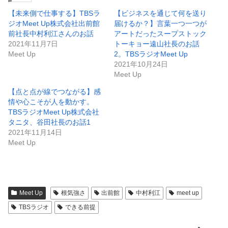
【未来側で仕事する】TBSラ
【ビジネスを通じて何を送り
ジオMeet Up株式会社出前館
届けるか？】言葉一つ一つが
前社長中村利江さんのお話
アートだったスープストック
2021年11月7日
トーキョー遠山社長のお話
Meet Up
2。TBSラジオMeet Up
2021年10月24日
Meet Up
【点と点が線でつながる】感
情や心こそが人を動かす。
TBSラジオMeet Up株式会社
タニタ、谷田社長のお話1
2021年11月14日
Meet Up
Meet Up
根気強さ
出前館
中村利江
meet up
TBSラジオ
できる前提