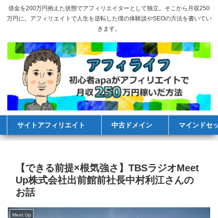
借金を200万円抱えた状態でアフィリエイターとして独立。そこから月収250
万円に。アフィリエイトで人生を逆転した僕の体験談やSEOの方法を書いてい
きます。
サイトアフィリエイト
中古ドメイン
マインドセ
【できる前提×根気強さ】TBSラジオMeet
Up株式会社出前館前社長中村利江さんの
お話
Meet Up