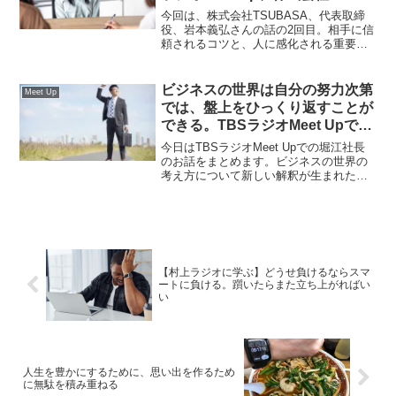
TSUBASA、代表取締役、岩本義
今回は、株式会社TSUBASA、代表取締
弘さんの話
役、岩本義弘さんの話の2回目。相手に信
頼されるコツと、人に感化される重要性
について書いていきます。何かに行き詰
まっているときは人に触れるのが大切だ
し、人の信頼を得るためには、相手のこ
ビジネスの世界は自分の努力次第
Meet Up
とを理解すること。とても勉強になりま
では、盤上をひっくり返すことが
した。
できる。TBSラジオMeet Upでの
堀江社長のお話
今日はTBSラジオMeet Upでの堀江社長
のお話をまとめます。ビジネスの世界の
考え方について新しい解釈が生まれたよ
うな気分です。固定観念を外してインプ
ットすると、とてもタメになる部分が多
いんじゃないかと思います。
【村上ラジオに学ぶ】どうせ負けるならスマ
ートに負ける。躓いたらまた立ち上がればい
い
人生を豊かにするために、思い出を作るため
に無駄を積み重ねる