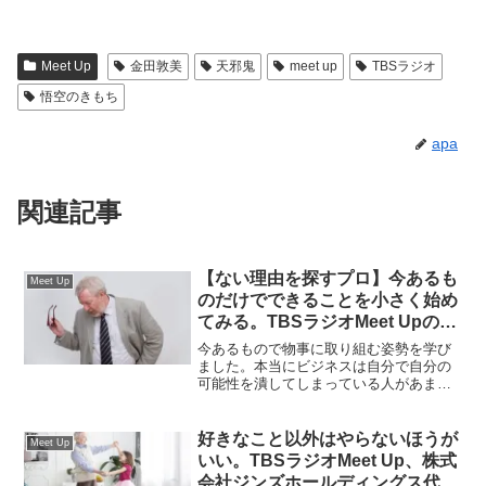
Meet Up
金田敦美
天邪鬼
meet up
TBSラジオ
悟空のきもち
apa
関連記事
【ない理由を探すプロ】今あるも
Meet Up
のだけでできることを小さく始め
てみる。TBSラジオMeet Upの株
式会社newn、中川綾太郎さんの
今あるもので物事に取り組む姿勢を学び
話し
ました。本当にビジネスは自分で自分の
可能性を潰してしまっている人があまり
にも多いんだなと思いました。まずは小
さくてもいいから今できることをやって
みる。そうして積み重ねていく。TBSラ
好きなこと以外はやらないほうが
Meet Up
ジオMeet Upで中川綾太郎さんの話を聞
いい。TBSラジオMeet Up、株式
いて改めてそう実感しました。
会社ジンズホールディングス代表