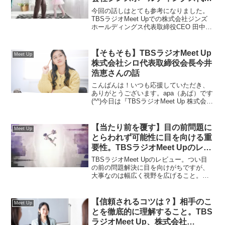
取締役CEO 田中仁さんの話し
今回の話しはとても参考になりました。
TBSラジオMeet Upでの株式会社ジンズ
ホールディングス代表取締役CEO 田中仁
さんのお話。好きなこと以外はやらない
ほうがいい。新しいことへの原動力、イ
ノベーションのモチベーション等。すご
【そもそも】TBSラジオMeet Up
Meet Up
く参考になる話が多かったです。
株式会社シロ代表取締役会長今井
浩恵さんの話
こんばんは！いつも応援していただき、
ありがとうございます。apa（あぱ）です
(^^)今日は『TBSラジオMeet Up 株式会社
シロ代表取締役会長今井浩恵さんの話2』
について書いていきます。TBSラジオ
Meet Up 株式会社シロ代表取締役...
【当たり前を覆す】目の前問題に
Meet Up
とらわれず可能性に目を向ける重
要性。TBSラジオMeet Upのレビ
ュー
TBSラジオMeet Upのレビュー。つい目
の前の問題解決に目を向けがちですが、
大事なのは幅広く視野を広げること。
で、いろいろな解決策を講じてみるこ
と。その重要性に思い当たりました。
【信頼されるコツは？】相手のこ
Meet Up
とを徹底的に理解すること。TBS
ラジオMeet Up、株式会社