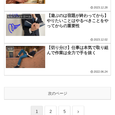
2023.12.28
【遊ぶのは宿題が終わってから】
セルフコントロール
やりたいことはやるべきことをや
ってからの重要性
2023.12.02
【切り分け】仕事は本気で取り組
時間
んで作業は全力で手を抜く
2022.06.24
次のページ
次
1
2
5