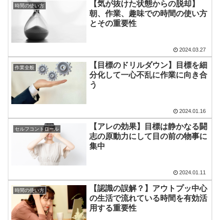
【気が抜けた状態からの脱却】
時間の使い方
朝、作業、趣味での時間の使い方
とその重要性
2024.03.27
【目標のドリルダウン】目標を細
作業全般
分化して一心不乱に作業に向き合
う
2024.01.16
【アレの効果】目標は静かなる闘
セルフコントロール
志の原動力にして目の前の物事に
集中
2024.01.11
【認識の誤解？】アウトプッ中心
時間の使い方
の生活で流れている時間を有効活
用する重要性