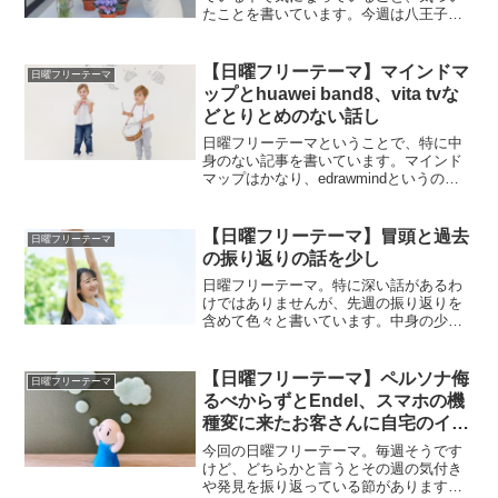
たことを書いています。今週は八王子に
行った話し、毎日の積み重ね、スマホレ
ス生活の重要性について書いています。
【日曜フリーテーマ】マインドマ
日曜フリーテーマ
ップとhuawei band8、vita tvな
どとりとめのない話し
日曜フリーテーマということで、特に中
身のない記事を書いています。マインド
マップはかなり、edrawmindというのが
おすすめ、睡眠時の腕時計は、huwei
band 8がおすすめなど。そうしたことを
書き綴っています。
【日曜フリーテーマ】冒頭と過去
日曜フリーテーマ
の振り返りの話を少し
日曜フリーテーマ。特に深い話があるわ
けではありませんが、先週の振り返りを
含めて色々と書いています。中身の少な
い記事となっているのでお時間のある方
限定で読んでみてください。
【日曜フリーテーマ】ペルソナ侮
日曜フリーテーマ
るべからずとEndel、スマホの機
種変に来たお客さんに自宅のイン
ターネット切り替えを営業する話
今回の日曜フリーテーマ。毎週そうです
けど、どちらかと言うとその週の気付き
や発見を振り返っている節があります。