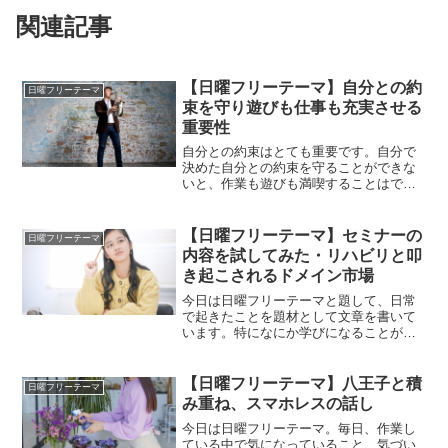
関連記事
【日曜フリーテーマ】自分との約
日曜フリーテーマ
束を守り遊びも仕事も充実させる
重要性
自分との約束はとても重要です。自分で
決めた自分との約束を守ることができな
いと、作業も遊びも満喫することはでき
ません。自分との約束を守るということ
が、作業効率、遊びの充実の上ではとて
も重要です。
【日曜フリーテーマ】セミナーの
日曜フリーテーマ
内容を試してみた・リハビリと叩
き起こされるドメイン市場
今日は日曜フリーテーマと題して、日常
で起きたことを題材として文章を書いて
います。特になにか学びになることがあ
るわけではないと思いますがお時間のあ
る方はぜひ読んでみてください。
【日曜フリーテーマ】八王子と積
日曜フリーテーマ
み重ね、スマホレスの話し
今日は日曜フリーテーマ。毎日、作業し
ている中で気になっていること、気づい