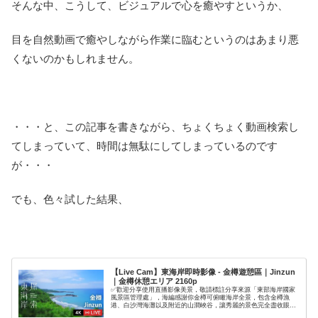
そんな中、こうして、ビジュアルで心を癒やすというか、
目を自然動画で癒やしながら作業に臨むというのはあまり悪
くないのかもしれません。
・・・と、この記事を書きながら、ちょくちょく動画検索し
てしまっていて、時間は無駄にしてしまっているのです
が・・・
でも、色々試した結果、
【Live Cam】東海岸即時影像 - 金樽遊憩區｜Jinzun
｜金樽休憩エリア 2160p
✅歡迎分享使用直播影像美景，敬請標註分享來源「東部海岸國家
風景區管理處」，海編感謝你金樽可俯瞰海岸全景，包含金樽漁
港、白沙灣海灘以及附近的山澗峽谷，讓秀麗的景色完全盡收眼
底，而這裡以臺灣唯一正在形成的陸連島聞名，看似酒杯形狀的海