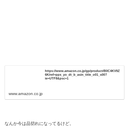
https://www.amazon.co.jp/gp/product/B0C4KV9Z
6K/ref=ppx_yo_dt_b_asin_title_o01_s00?
ie=UTF8&psc=1
www.amazon.co.jp
なんか今は品切れになってるけど。