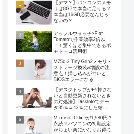
【デマ？】パソコンのメモ
リは8GBで本当に足りる？
本当は16GB必要なんじゃ
ないの？
アップルウォッチ×Flat
Tomatoで作業効率2倍以
上！驚くほど集中できるポ
モドーロ活用術
M75q-2 Tiny Gen2メモリ・
ストレージ換装&増設の注
意点！挿し込みが甘いと
BIOSエラーになる
【デスクトップがF5押さな
いと自動更新されないとき
の対処法】DiskInfoでデー
タ85％→42％にした結
果・・・
Microsoft Officeが1,980円？
永続？パソコンの初期設定
がちょい楽にかなりお得に