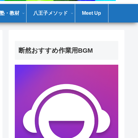
塾・教材
八王子メソッド
Meet Up
断然おすすめ作業用BGM