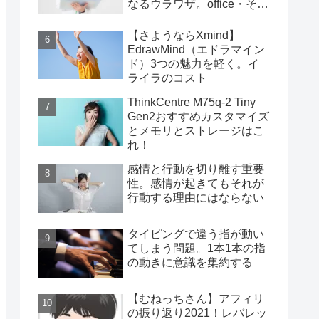
なるウラワザ。office・その
他編
【さようならXmind】
EdrawMind（エドラマイン
ド）3つの魅力を軽く。イ
ライラのコスト
ThinkCentre M75q-2 Tiny
Gen2おすすめカスタマイズ
とメモリとストレージはこ
れ！
感情と行動を切り離す重要
性。感情が起きてもそれが
行動する理由にはならない
タイピングで違う指が動い
てしまう問題。1本1本の指
の動きに意識を集約する
【むねっちさん】アフィリ
の振り返り2021！レバレッ