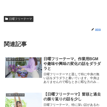
日曜フリーテーマ
apa
関連記事
日曜フリーテーマ。作業用BGM
日曜フリーテーマ
や趣味や興味の変化の話をダラダ
ラと
日曜フリーテーマと題して特に中身の無
い話をダラダラと書いています。中身は
ありませんので暇なときに暇な方のみお
読みください。具体的には作業用BGM
や、趣味や興味の変化の話をしていま
す。
【日曜フリーテーマ】冒頭と過去
日曜フリーテーマ
の振り返りの話を少し
日曜フリーテーマ。特に深い話があるわ