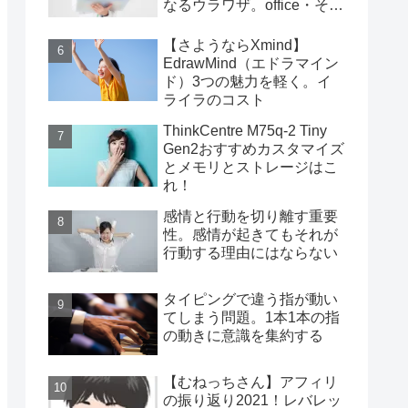
なるウラワザ。office・その
他編
【さようならXmind】
EdrawMind（エドラマイン
ド）3つの魅力を軽く。イ
ライラのコスト
ThinkCentre M75q-2 Tiny
Gen2おすすめカスタマイズ
とメモリとストレージはこ
れ！
感情と行動を切り離す重要
性。感情が起きてもそれが
行動する理由にはならない
タイピングで違う指が動い
てしまう問題。1本1本の指
の動きに意識を集約する
【むねっちさん】アフィリ
の振り返り2021！レバレッ