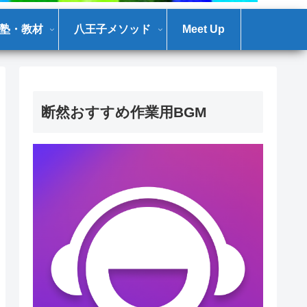
塾・教材
八王子メソッド
Meet Up
断然おすすめ作業用BGM