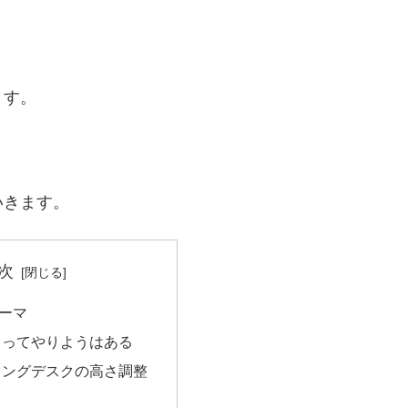
ます。
いきます。
次
ーマ
よってやりようはある
ィングデスクの高さ調整