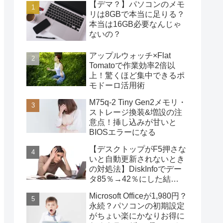
【デマ？】パソコンのメモ
リは8GBで本当に足りる？
本当は16GB必要なんじゃ
ないの？
アップルウォッチ×Flat
Tomatoで作業効率2倍以
上！驚くほど集中できるポ
モドーロ活用術
M75q-2 Tiny Gen2メモリ・
ストレージ換装&増設の注
意点！挿し込みが甘いと
BIOSエラーになる
【デスクトップがF5押さな
いと自動更新されないとき
の対処法】DiskInfoでデー
タ85％→42％にした結
果・・・
Microsoft Officeが1,980円？
永続？パソコンの初期設定
がちょい楽にかなりお得に