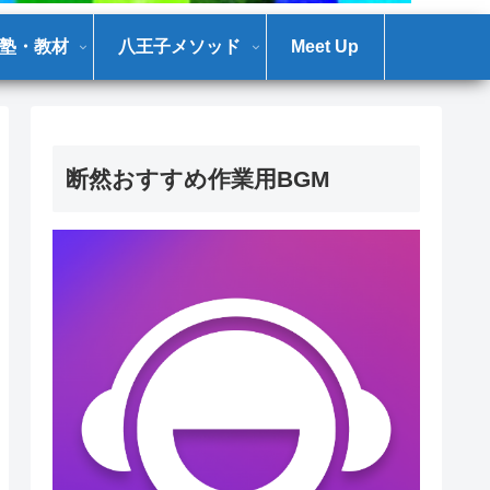
塾・教材
八王子メソッド
Meet Up
断然おすすめ作業用BGM