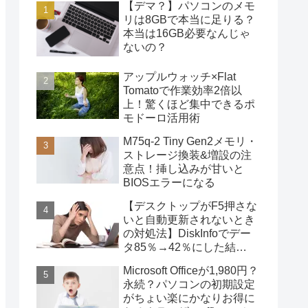
【デマ？】パソコンのメモ
リは8GBで本当に足りる？
本当は16GB必要なんじゃ
ないの？
アップルウォッチ×Flat
Tomatoで作業効率2倍以
上！驚くほど集中できるポ
モドーロ活用術
M75q-2 Tiny Gen2メモリ・
ストレージ換装&増設の注
意点！挿し込みが甘いと
BIOSエラーになる
【デスクトップがF5押さな
いと自動更新されないとき
の対処法】DiskInfoでデー
タ85％→42％にした結
果・・・
Microsoft Officeが1,980円？
永続？パソコンの初期設定
がちょい楽にかなりお得に