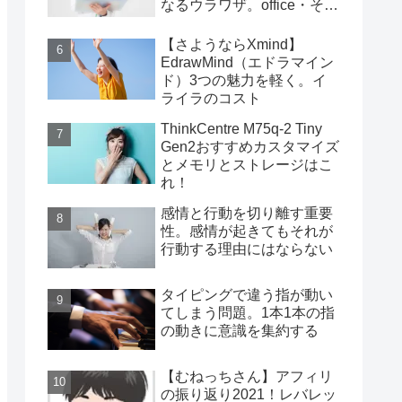
なるウラワザ。office・その
他編
【さようならXmind】
EdrawMind（エドラマイン
ド）3つの魅力を軽く。イ
ライラのコスト
ThinkCentre M75q-2 Tiny
Gen2おすすめカスタマイズ
とメモリとストレージはこ
れ！
感情と行動を切り離す重要
性。感情が起きてもそれが
行動する理由にはならない
タイピングで違う指が動い
てしまう問題。1本1本の指
の動きに意識を集約する
【むねっちさん】アフィリ
の振り返り2021！レバレッ