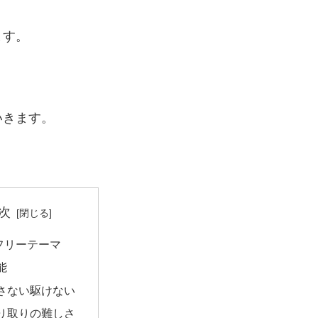
ます。
いきます。
次
フリーテーマ
能
さない駆けない
り取りの難しさ