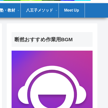
塾・教材
八王子メソッド
Meet Up
断然おすすめ作業用BGM