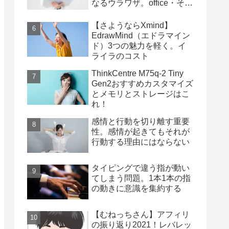
なるウラワザ。office・その
他編
【さようならXmind】
EdrawMind（エドラマイン
ド）3つの魅力を軽く。イ
ライラのコスト
ThinkCentre M75q-2 Tiny
Gen2おすすめカスタマイズ
とメモリとストレージはこ
れ！
感情と行動を切り離す重要
性。感情が起きてもそれが
行動する理由にはならない
タイピングで違う指が動い
てしまう問題。1本1本の指
の動きに意識を集約する
【むねっちさん】アフィリ
の振り返り2021！レバレッ