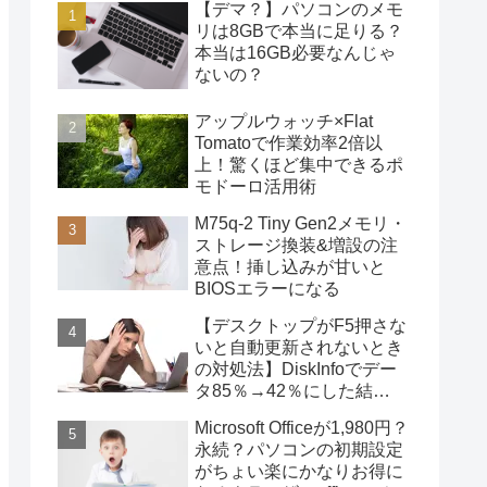
【デマ？】パソコンのメモ
リは8GBで本当に足りる？
本当は16GB必要なんじゃ
ないの？
アップルウォッチ×Flat
Tomatoで作業効率2倍以
上！驚くほど集中できるポ
モドーロ活用術
M75q-2 Tiny Gen2メモリ・
ストレージ換装&増設の注
意点！挿し込みが甘いと
BIOSエラーになる
【デスクトップがF5押さな
いと自動更新されないとき
の対処法】DiskInfoでデー
タ85％→42％にした結
果・・・
Microsoft Officeが1,980円？
永続？パソコンの初期設定
がちょい楽にかなりお得に