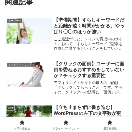
関連記事
【準備期間】ずらしキーワードだ
キーワード
と距離が遠く時間がかかる。やっ
ぱり〇〇のほうが強い
ここ最近ずっと、メインで育成中のサイ
トにおいて、ずらしキーワードで記事を
作成して育てるということをしていたの
ですが、・・あまりにも結果が出るまで
時間がかかるもどかしさというのを感じ
ていました。だからこそ、これからはち
【クリックの面倒】ユーザーに面
サイトアフィリエイト
ょっと趣向を変えて、商標で取り組もう
倒を委ねるおすすめをしていない
としています。そんな藩士です。
か？チェックする重要性
アフィリエイトサイトの最大の目的は
「クリックしてもらうこと」です。でも
その、クリックへの誘導に「面倒」が見
え隠れしていると、残念ながらユーザー
はクリックしてくれません。ユーザーに
面倒を委ねていないか？チェックするこ
【立ち止まらずに書き進む】
時間
とは大切です。
WordPressの左下の文字数が更
新されないくらい間を空けない
どんな文章においても作業においても全
お問い合わせ
プライバシーポリシー
運営者情報
く同様で、結局間を空けてしまうことが