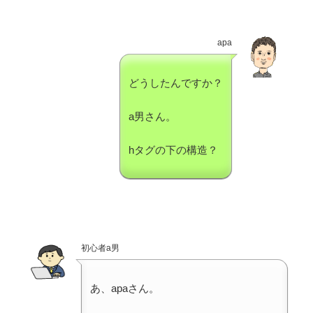
apa
どうしたんですか？
a男さん。
hタグの下の構造？
初心者a男
あ、apaさん。