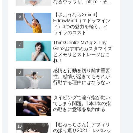
なるウラワザ。office・その
他編
【さようならXmind】
EdrawMind（エドラマイン
ド）3つの魅力を軽く。イ
ライラのコスト
ThinkCentre M75q-2 Tiny
Gen2おすすめカスタマイズ
とメモリとストレージはこ
れ！
感情と行動を切り離す重要
性。感情が起きてもそれが
行動する理由にはならない
タイピングで違う指が動い
てしまう問題。1本1本の指
の動きに意識を集約する
【むねっちさん】アフィリ
の振り返り2021！レバレッ