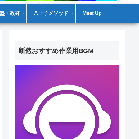
塾・教材
八王子メソッド
Meet Up
断然おすすめ作業用BGM