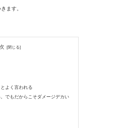
いきます。
次
」とよく言われる
い。でもだからこそダメージデカい