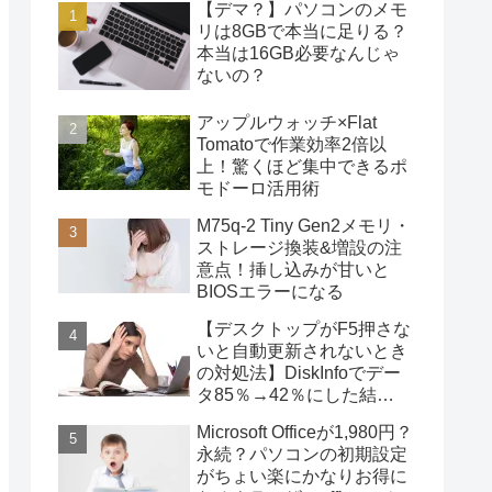
【デマ？】パソコンのメモ
リは8GBで本当に足りる？
本当は16GB必要なんじゃ
ないの？
アップルウォッチ×Flat
Tomatoで作業効率2倍以
上！驚くほど集中できるポ
モドーロ活用術
M75q-2 Tiny Gen2メモリ・
ストレージ換装&増設の注
意点！挿し込みが甘いと
BIOSエラーになる
【デスクトップがF5押さな
いと自動更新されないとき
の対処法】DiskInfoでデー
タ85％→42％にした結
果・・・
Microsoft Officeが1,980円？
永続？パソコンの初期設定
がちょい楽にかなりお得に