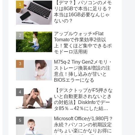
【デマ？】パソコンのメモ
リは8GBで本当に足りる？
本当は16GB必要なんじゃ
ないの？
アップルウォッチ×Flat
Tomatoで作業効率2倍以
上！驚くほど集中できるポ
モドーロ活用術
M75q-2 Tiny Gen2メモリ・
ストレージ換装&増設の注
意点！挿し込みが甘いと
BIOSエラーになる
【デスクトップがF5押さな
いと自動更新されないとき
の対処法】DiskInfoでデー
タ85％→42％にした結
果・・・
Microsoft Officeが1,980円？
永続？パソコンの初期設定
がちょい楽にかなりお得に