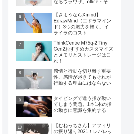
なるウラワザ。office・その
他編
【さようならXmind】
EdrawMind（エドラマイン
ド）3つの魅力を軽く。イ
ライラのコスト
ThinkCentre M75q-2 Tiny
Gen2おすすめカスタマイズ
とメモリとストレージはこ
れ！
感情と行動を切り離す重要
性。感情が起きてもそれが
行動する理由にはならない
タイピングで違う指が動い
てしまう問題。1本1本の指
の動きに意識を集約する
【むねっちさん】アフィリ
の振り返り2021！レバレッ