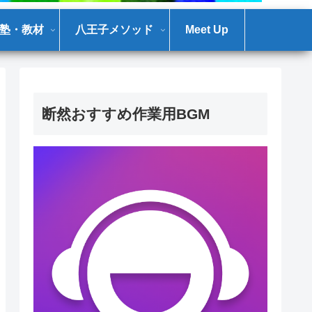
塾・教材
八王子メソッド
Meet Up
断然おすすめ作業用BGM