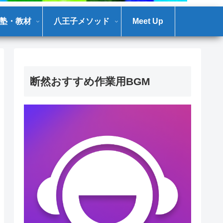
塾・教材
八王子メソッド
Meet Up
断然おすすめ作業用BGM