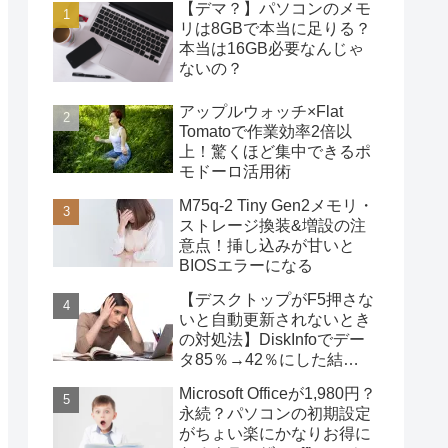
【デマ？】パソコンのメモ
リは8GBで本当に足りる？
本当は16GB必要なんじゃ
ないの？
アップルウォッチ×Flat
Tomatoで作業効率2倍以
上！驚くほど集中できるポ
モドーロ活用術
M75q-2 Tiny Gen2メモリ・
ストレージ換装&増設の注
意点！挿し込みが甘いと
BIOSエラーになる
【デスクトップがF5押さな
いと自動更新されないとき
の対処法】DiskInfoでデー
タ85％→42％にした結
果・・・
Microsoft Officeが1,980円？
永続？パソコンの初期設定
がちょい楽にかなりお得に