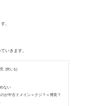
ます。
いていきます。
次
めない
いのが中古ドメイン＝クジ？＝博奕？
い