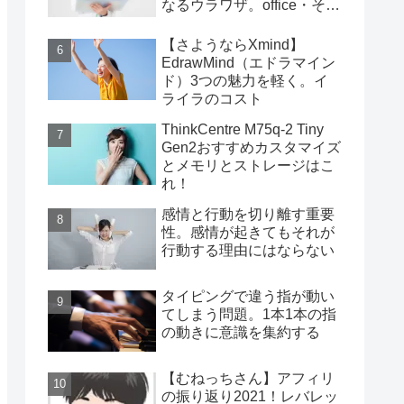
なるウラワザ。office・その
他編
【さようならXmind】
EdrawMind（エドラマイン
ド）3つの魅力を軽く。イ
ライラのコスト
ThinkCentre M75q-2 Tiny
Gen2おすすめカスタマイズ
とメモリとストレージはこ
れ！
感情と行動を切り離す重要
性。感情が起きてもそれが
行動する理由にはならない
タイピングで違う指が動い
てしまう問題。1本1本の指
の動きに意識を集約する
【むねっちさん】アフィリ
の振り返り2021！レバレッ