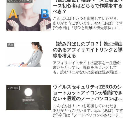
セルフコントロール
たりしています。自分が感じた変化や対
ース初心者はどちらで作業をする
策を書いています。
べき？
こんばんは！いつも応援していただき、
ありがとうございます。apa（あぱ）です
(^^)今日は『順位と報酬の優先順位』につ
いて書いていきます。あなたは、アフィ
リエイト作業の優先順位をきちんとつけ
られていますか？仕事でも、よく、「優
【読み飛ばしのプロ？】読む理由
広告
先順位をつけろ...
のあるアフィリエイトリンクと導
線を考える
アフィリエイトサイトの記事を一生懸命
書いたとしても、導線を考えたとして
も、読むリユがないと読者は読み飛ばし
ます。プロなので。そのへんをきちんと
考えて記事を書く導線を考える必要があ
ります。
ウイルスセキュリティZEROのシ
パソコン
ョートカットアイコンが削除でき
ない＋最近のノートパソコンはそ
のままではセーフモードで起動で
こんばんは！いつも応援していただき、
きない
ありがとうございます。apa（あぱ）です
(^^)今日は『ノートパソコン小さなトラブ
ルあれこれ』について書いていきます。
うまくできないこと多い個人的なリアル
タイムな話で申し訳ありません。ノート