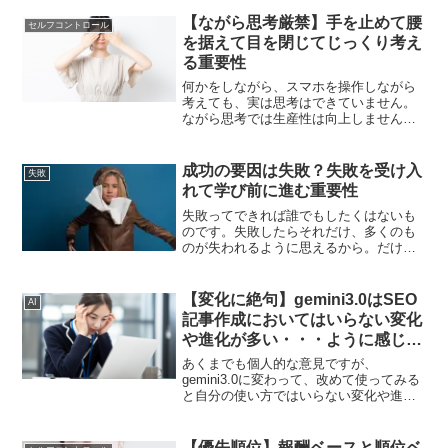
【ながら思考厳禁】手を止めて腰
セルフコントロール
を据えて目を閉じてじっくり考え
る重要性
何かをしながら、スマホを操作しながら
考えても、実は思考はできていません。
ながら思考では生産性は向上しません。
何かをしながらではなくて、腰を据えて
じっくりと考える。そういう行動や傾向
がとても大切です。
成功の要因は失敗？失敗を受け入
失敗
れて学び前に進む重要性
失敗ってできれば誰でもしたくはないも
のです。失敗したらそれだけ、多くのも
のが失われるように思えるから。だけ
ど、実際には人は失敗することでしか成
長できません。失敗を学びに次の成功に
つなげることが最も大切なことです。
【変化に絶句】gemini3.0はSEO
AI
記事作成においてはいらない変化
や進化が多い・・・ように感じる
個人的意見
あくまでも個人的な意見ですが、
gemini3.0に変わって、改めて使ってみる
と自分の使い方ではいらない変化や進化
が多いように感じます。あくまでも個人
的な意見ですが、これだったら素直に前
のバージョンのほうが良かったなと感じ
【優先順位】報酬ベースと順位ベ