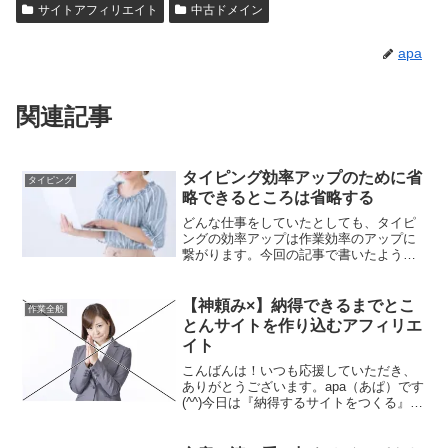
サイトアフィリエイト
中古ドメイン
apa
関連記事
タイピング効率アップのために省
タイピング
略できるところは省略する
どんな仕事をしていたとしても、タイピ
ングの効率アップは作業効率のアップに
繋がります。今回の記事で書いたような
内容を元に、できるだけタイピングの効
率をアップして、作業効率を高める、そ
してミスタイピングをなくすことが大切
【神頼み×】納得できるまでとこ
作業全般
です。
とんサイトを作り込むアフィリエ
イト
こんばんは！いつも応援していただき、
ありがとうございます。apa（あぱ）です
(^^)今日は『納得するサイトをつくる』に
ついて書いていきます。あなたはアフィ
リエイトサイトをつくっていて、「これ