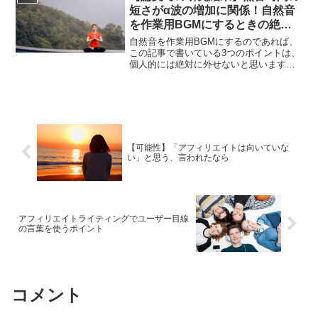
のです。どんな...
短さがα波の増加に関係！自然音
を作業用BGMにするときの絶対
外せない3つの条件
自然音を作業用BGMにするのであれば、
この記事で書いている3つのポイントは、
個人的には絶対に外せないと思います。
特に無音時間の短さがα波の増加に関係し
ているというのは僕自身意外な発見でし
た。詳しく書いているのでぜひ参考にし
てみてください。
【可能性】「アフィリエイトは向いていな
い」と思う、言われたなら
アフィリエイトライティングでユーザー目線
の言葉を使うポイント
コメント