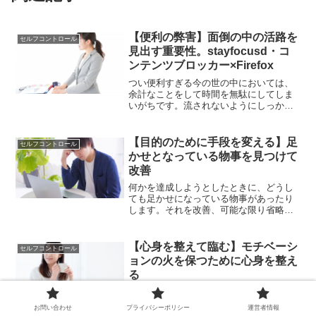
【便利の弊害】面倒の中の活路を
セルフコントロール
見出す重要性。stayfocusd・コ
ンテンツブロッカー×Firefox
つい便利すぎる今の世の中においては、
余計なことをして時間を無駄にしてしま
いがちです。流されないようにしっかり
と管理していくことで活路を見いだせる
ようになります。その一例をご紹介しま
す。
【目的のために手段を変える】足
セルフコントロール
かせとなっている物事を見つけて
改善
何かを達成しようとしたときに、どうし
ても足かせになっている物事があったり
します。それを改善、可能な限り省略す
ることで達成できるようになるかもしれ
ません。そんなふうに、小さな物事でも
見直しを図ることが大切です。
【心身を整えて臨む】モチベーシ
セルフコントロール
ョンの火を保つために心身を整え
る
どれだけ頑張ろうと思っても心身が整っ
ていないと結果は出てきません。まずは
お問い合わせ
プライバシーポリシー
運営者情報
そうした心身を整えて臨むということか