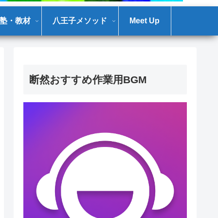
塾・教材
八王子メソッド
Meet Up
断然おすすめ作業用BGM