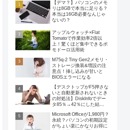
【デマ？】パソコンのメモ
リは8GBで本当に足りる？
本当は16GB必要なんじゃ
ないの？
アップルウォッチ×Flat
Tomatoで作業効率2倍以
上！驚くほど集中できるポ
モドーロ活用術
M75q-2 Tiny Gen2メモリ・
ストレージ換装&増設の注
意点！挿し込みが甘いと
BIOSエラーになる
【デスクトップがF5押さな
いと自動更新されないとき
の対処法】DiskInfoでデー
タ85％→42％にした結
果・・・
Microsoft Officeが1,980円？
永続？パソコンの初期設定
がちょい楽にかなりお得に