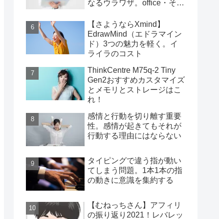
なるウラワザ。office・その
他編
【さようならXmind】
EdrawMind（エドラマイン
ド）3つの魅力を軽く。イ
ライラのコスト
ThinkCentre M75q-2 Tiny
Gen2おすすめカスタマイズ
とメモリとストレージはこ
れ！
感情と行動を切り離す重要
性。感情が起きてもそれが
行動する理由にはならない
タイピングで違う指が動い
てしまう問題。1本1本の指
の動きに意識を集約する
【むねっちさん】アフィリ
の振り返り2021！レバレッ