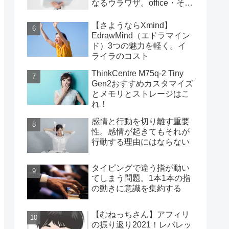
なるウラワザ。office・その
他編
【さようならXmind】
EdrawMind（エドラマイン
ド）3つの魅力を軽く。イ
ライラのコスト
ThinkCentre M75q-2 Tiny
Gen2おすすめカスタマイズ
とメモリとストレージはこ
れ！
感情と行動を切り離す重要
性。感情が起きてもそれが
行動する理由にはならない
タイピングで違う指が動い
てしまう問題。1本1本の指
の動きに意識を集約する
【むねっちさん】アフィリ
の振り返り2021！レバレッ