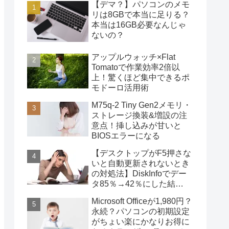
【デマ？】パソコンのメモ
リは8GBで本当に足りる？
本当は16GB必要なんじゃ
ないの？
アップルウォッチ×Flat
Tomatoで作業効率2倍以
上！驚くほど集中できるポ
モドーロ活用術
M75q-2 Tiny Gen2メモリ・
ストレージ換装&増設の注
意点！挿し込みが甘いと
BIOSエラーになる
【デスクトップがF5押さな
いと自動更新されないとき
の対処法】DiskInfoでデー
タ85％→42％にした結
果・・・
Microsoft Officeが1,980円？
永続？パソコンの初期設定
がちょい楽にかなりお得に