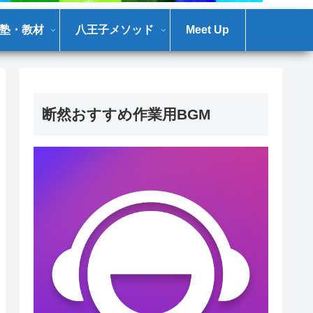
塾・教材
八王子メソッド
Meet Up
断然おすすめ作業用BGM