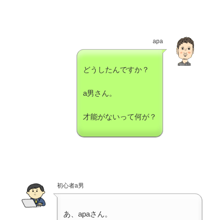
apa
どうしたんですか？
a男さん。
才能がないって何が？
初心者a男
あ、apaさん。