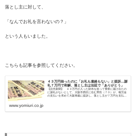
落とし主に対して、
「なんでお礼を言わないの？」
という人もいました。
こちらも記事を参照してください。
４３万円拾ったのに「お礼も連絡もない」と提訴…謝
礼７万円で和解、落とし主は法廷で「ありがとう」
【読売新聞】 ４３万円が入った財布を拾って警察に届け出たの
に謝礼がないとして、大阪市西区に住む男性（７０）が、報労金
の支払いを求めて大阪簡裁に提訴し、落とし主が７万円を支払う
ことで和解が成立した。１２日付。 遺失物法では、落とし主は
www.yomiuri.co.jp