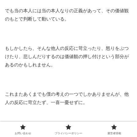
でも当の本人には当の本人なりの正義があって、その価値観
のもとで判断して動いている。
もしかしたら、そんな他人の反応に苛立ったり、怒りをぶつ
けたり、悲しんだりするのは価値観の押し付けという部分が
あるのかもしれません。
これまたあくまでも僕の考えの一つでしかありませんが、他
人の反応に苛立たず、一喜一憂せずに。
できるだけ冷静に客観的に自分をコントロールする。
お問い合わせ
プライバシーポリシー
運営者情報