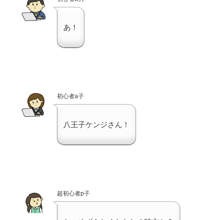
あ！
初心者a子
八王子ケンジさん！
超初心者p子