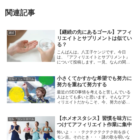
関連記事
【継続の先にあるゴール】アフィ
継続
リエイトとサプリメントは似てい
る？
こんばんは。八王子ケンジです。今日
は、『アフィリエイトとサプリメント』
について投稿します。一見、なんの関係
もないようなアフィリエイトとサプリメ
ント。でも、個人的には、アフィリエイ
トとサプリメントはとても似ている存在
小さくてかすかな希望でも努力に
セルフコントロール
だと思っています。効果を出...
努力を重ねて努力する
最近のSEO事情を考えると苦しんでいる
人はとても多いと思います。そんなアフ
ィリエイトだからこそ、今、努力が必要
なんじゃないかと思います。目の前にあ
るのがどんなにかすかな希望でもやり続
ける。そうした気持ちがとても大切で
【ホメオスタシス】習慣を味方に
セルフコントロール
す。
つけてアフィリエイト作業に集中
怖いよ・・・テクテクテクテク街を歩く
モン吉。そのとき・・・謎の歌を唄いな