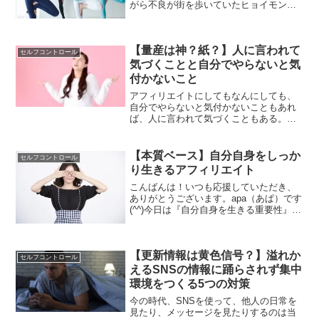
がら不良が街を歩いていたヒョイモン吉
を持ち上げる不良そのとき・・・ホメオ
スタシス人間には、ホメオスタシスとい
う習慣があります。これは、僕がコーチ
【量産は神？紙？】人に言われて
ングの時に学んだことなん...
セルフコントロール
気づくことと自分でやらないと気
付かないこと
アフィリエイトにしてもなんにしても、
自分でやらないと気付かないこともあれ
ば、人に言われて気づくこともある。そ
ういうのってなんにおいてもかならずあ
ると思います。大事なことはまず行動し
続ける。一番ダメなのはそこで手を止め
【本質ベース】自分自身をしっか
セルフコントロール
てしまうことだとおもいます。
り生きるアフィリエイト
こんばんは！いつも応援していただき、
ありがとうございます。apa（あぱ）です
(^^)今日は『自分自身を生きる重要性』に
ついて書いていきます。これ、本当に大
事なことだと思います。社会の中で生き
ていると、つい悔しくかったり苦しかっ
【更新情報は黄色信号？】溢れか
たり、時には憎...
セルフコントロール
えるSNSの情報に踊らされず集中
環境をつくる5つの対策
今の時代、SNSを使って、他人の日常を
見たり、メッセージを見たりするのは当