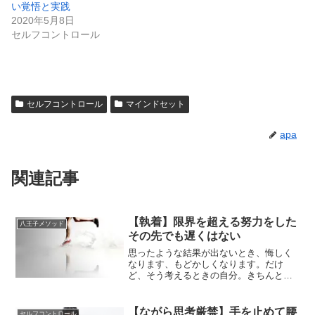
い覚悟と実践
2020年5月8日
セルフコントロール
セルフコントロール
マインドセット
apa
関連記事
【執着】限界を超える努力をした
八王子メソッド
その先でも遅くはない
思ったような結果が出ないとき、悔しく
なります、もどかしくなります。だけ
ど、そう考えるときの自分。きちんと努
力できていますか？目標に見合った努力
ができているといえますか？もし、過去
の自分以上に努力できていないのであれ
【ながら思考厳禁】手を止めて腰
セルフコントロール