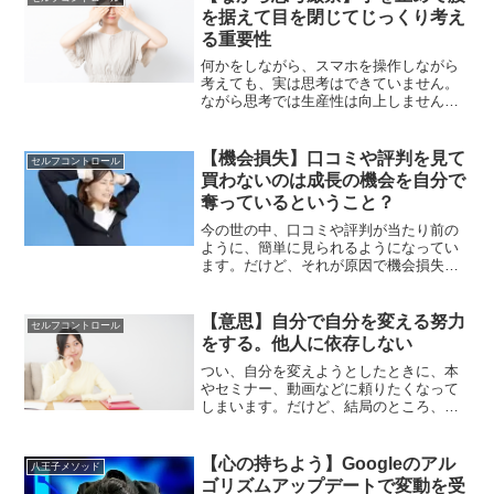
ば、まずは自分自身の努力を見直すこと
を据えて目を閉じてじっくり考え
が先決かもしれません。
る重要性
何かをしながら、スマホを操作しながら
考えても、実は思考はできていません。
ながら思考では生産性は向上しません。
何かをしながらではなくて、腰を据えて
じっくりと考える。そういう行動や傾向
がとても大切です。
【機会損失】口コミや評判を見て
セルフコントロール
買わないのは成長の機会を自分で
奪っているということ？
今の世の中、口コミや評判が当たり前の
ように、簡単に見られるようになってい
ます。だけど、それが原因で機会損失し
ている側面もあると思います。まず、大
事なことは、自分の意思で考えてみるこ
と。前評判や口コミに踊らされない勇気
【意思】自分で自分を変える努力
セルフコントロール
も、時には大切なのかもしれません。
をする。他人に依存しない
つい、自分を変えようとしたときに、本
やセミナー、動画などに頼りたくなって
しまいます。だけど、結局のところ、自
分を変えるのは自分でしかありません他
人に依存している限り、自分は変わるこ
とはありません。そんなことについて書
【心の持ちよう】Googleのアル
八王子メソッド
いていきます。
ゴリズムアップデートで変動を受