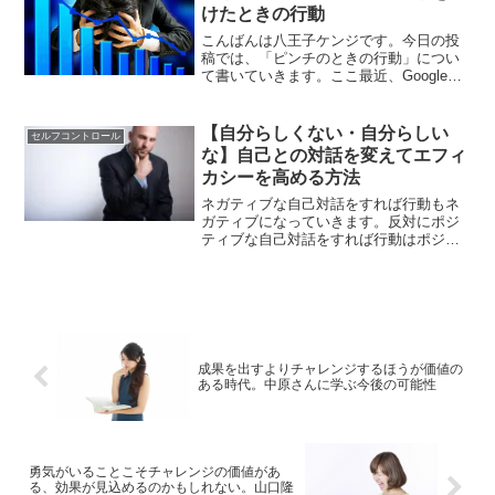
けたときの行動
こんばんは八王子ケンジです。今日の投
稿では、「ピンチのときの行動」につい
て書いていきます。ここ最近、Googleの
コアアルゴリズムのアップデートがあり
ました。⇒ Google検索、コアアルゴリズ
ムのアップデートを実施（2019年3月）
【自分らしくない・自分らしい
セルフコントロール
::...
な】自己との対話を変えてエフィ
カシーを高める方法
ネガティブな自己対話をすれば行動もネ
ガティブになっていきます。反対にポジ
ティブな自己対話をすれば行動はポジテ
ィブに変わっていきます。自分に対する
語りかけをポジティブに。そうすること
でホメオスタシスもいい方向に働きま
す。まずはそうしてエフィカシーを高め
ることが、結果を生み出す重要な鍵であ
ると言えます。
成果を出すよりチャレンジするほうが価値の
ある時代。中原さんに学ぶ今後の可能性
勇気がいることこそチャレンジの価値があ
る、効果が見込めるのかもしれない。山口隆