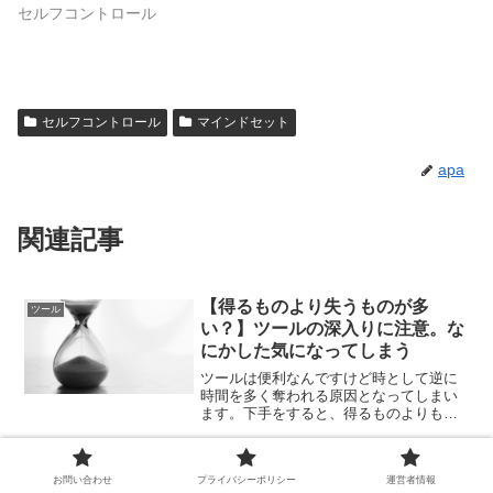
セルフコントロール
セルフコントロール
マインドセット
apa
関連記事
【得るものより失うものが多
ツール
い？】ツールの深入りに注意。な
にかした気になってしまう
ツールは便利なんですけど時として逆に
時間を多く奪われる原因となってしまい
ます。下手をすると、得るものよりも失
うものが多くなってしまうかもしれませ
ん。そうしたツールとの向き合い方につ
いて考えていきます。
自分にできることを最大限やって
セルフコントロール
お問い合わせ
プライバシーポリシー
運営者情報
いれば他人に利用されることなん