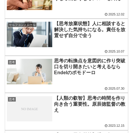
あと
2025.12.02
【思考放棄状態】人に相談すると
セルフコントロール
解決した気持ちになる。責任を放
置せず自分で全う
2025.10.07
思考の転換点を意図的に作り突破
思考
口を切り開きたいと考えるなら
Endelのポモドーロ
2025.07.30
【人類の叡智】思考の時間を作り
思考
向き合う重要性。原辰徳監督の教
え
2023.12.15