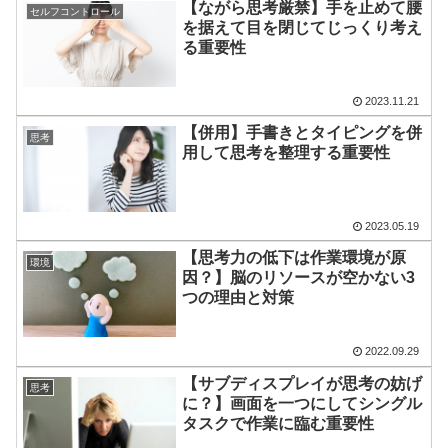
【ながら思考厳禁】手を止めて腰
セルフコントロール
を据えて目を閉じてじっくり考え
る重要性
2023.11.21
【併用】手書きとタイピングを併
思考
用して思考を整理する重要性
2023.05.19
【思考力の低下は作業環境が原
環境
因？】脳のリソースが空かない3
つの理由と対策
2022.09.29
【サブディスプレイが思考の妨げ
思考
に？】画面を一つにしてシングル
タスクで作業に臨む重要性