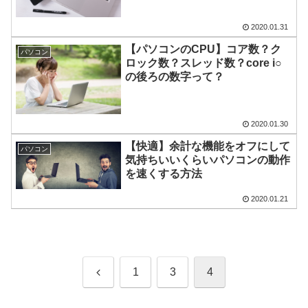
2020.01.31
【パソコンのCPU】コア数？ク
パソコン
ロック数？スレッド数？core i○
の後ろの数字って？
2020.01.30
【快適】余計な機能をオフにして
パソコン
気持ちいいくらいパソコンの動作
を速くする方法
2020.01.21
前
1
3
4
へ