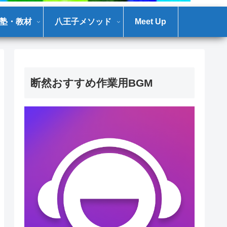
塾・教材
八王子メソッド
Meet Up
断然おすすめ作業用BGM