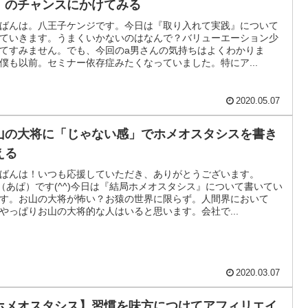
」のチャンスにかけてみる
ばんは。八王子ケンジです。今日は『取り入れて実践』について
ていきます。うまくいかないのはなんで？バリューエーション少
てすみません。でも、今回のa男さんの気持ちはよくわかりま
僕も以前。セミナー依存症みたくなっていました。特にア...
2020.05.07
山の大将に「じゃない感」でホメオスタシスを書き
える
ばんは！いつも応援していただき、ありがとうございます。
a（あぱ）です(^^)今日は『結局ホメオスタシス』について書いてい
す。お山の大将が怖い？お猿の世界に限らず。人間界において
やっぱりお山の大将的な人はいると思います。会社で...
2020.03.07
ホメオスタシス】習慣を味方につけてアフィリエイ