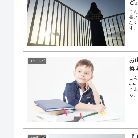
ど
こん
書い
なく
す。
お
コーチング
換
こん
ap
きま
も、
【
コーチング