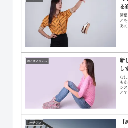
る
習慣
とを
あえ
新
ホメオスタシス
し
なに
もあ
シス
とて
【
コーチング