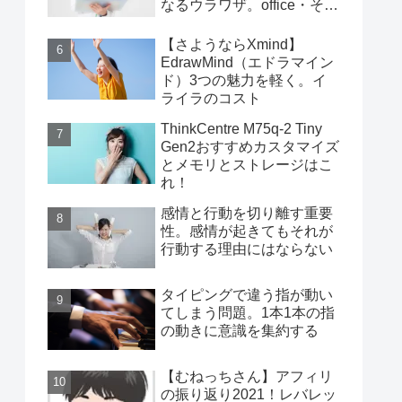
なるウラワザ。office・その
他編
【さようならXmind】
EdrawMind（エドラマイン
ド）3つの魅力を軽く。イ
ライラのコスト
ThinkCentre M75q-2 Tiny
Gen2おすすめカスタマイズ
とメモリとストレージはこ
れ！
感情と行動を切り離す重要
性。感情が起きてもそれが
行動する理由にはならない
タイピングで違う指が動い
てしまう問題。1本1本の指
の動きに意識を集約する
【むねっちさん】アフィリ
の振り返り2021！レバレッ