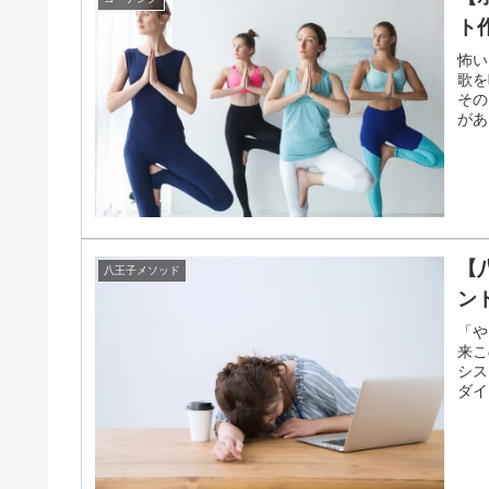
ト
怖い
歌を
その
があ
【
八王子メソッド
ン
「や
来こ
シス
ダイ