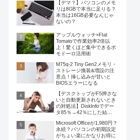
【デマ？】パソコンのメモ
リは8GBで本当に足りる？
本当は16GB必要なんじゃ
ないの？
アップルウォッチ×Flat
Tomatoで作業効率2倍以
上！驚くほど集中できるポ
モドーロ活用術
M75q-2 Tiny Gen2メモリ・
ストレージ換装&増設の注
意点！挿し込みが甘いと
BIOSエラーになる
【デスクトップがF5押さな
いと自動更新されないとき
の対処法】DiskInfoでデー
タ85％→42％にした結
果・・・
Microsoft Officeが1,980円？
永続？パソコンの初期設定
がちょい楽にかなりお得に