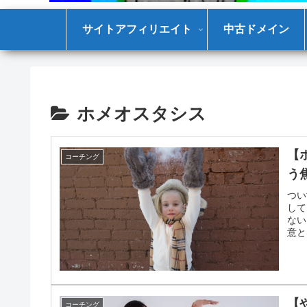
サイトアフィリエイト
中古ドメイン
ホメオスタシス
【
コーチング
う
つい
して
ない
意と
【
コーチング