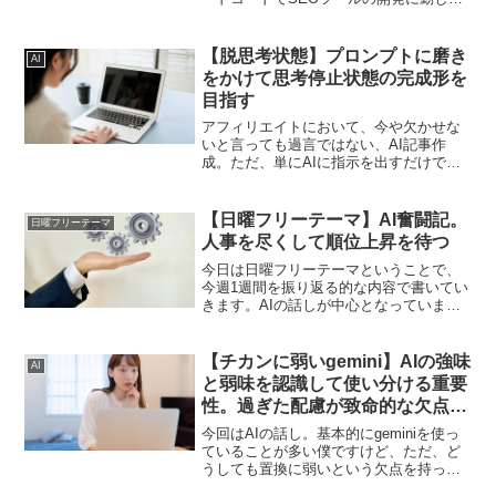
すぎていて、本当に時間が足りないこと
を実感しています。そのことについてあ
れこれ書いているブログ生地です。
【脱思考状態】プロンプトに磨き
AI
をかけて思考停止状態の完成形を
目指す
アフィリエイトにおいて、今や欠かせな
いと言っても過言ではない、AI記事作
成。ただ、単にAIに指示を出すだけでは
思うような生地が作れません。何度も磨
きをかけていくことが大切で、そのこと
について書いていきます。
【日曜フリーテーマ】AI奮闘記。
日曜フリーテーマ
人事を尽くして順位上昇を待つ
今日は日曜フリーテーマということで、
今週1週間を振り返る的な内容で書いてい
きます。AIの話しが中心となっていま
す。AIを使っていない方には関係ない話
になるかもしれません。あらかじめご了
承ください。
【チカンに弱いgemini】AIの強味
AI
と弱味を認識して使い分ける重要
性。過ぎた配慮が致命的な欠点を
生み出す
今回はAIの話し。基本的にgeminiを使っ
ていることが多い僕ですけど、ただ、ど
うしても置換に弱いという欠点を持って
います。正確に言うと再出力に弱い。そ