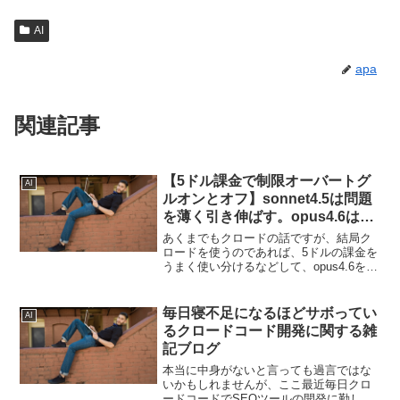
AI
apa
関連記事
【5ドル課金で制限オーバートグ
AI
ルオンとオフ】sonnet4.5は問題
を薄く引き伸ばす。opus4.6は問
題の原因の核心をついて対処する
あくまでもクロードの話ですが、結局ク
ロードを使うのであれば、5ドルの課金を
うまく使い分けるなどして、opus4.6を使
うのが解決策に一番近くなると感じま
す。sonnet4.5だと問題を薄く引き伸ばす
だけで終わるという側面があるように感
毎日寝不足になるほどサボってい
AI
じます。
るクロードコード開発に関する雑
記ブログ
本当に中身がないと言っても過言ではな
いかもしれませんが、ここ最近毎日クロ
ードコードでSEOツールの開発に勤しみ