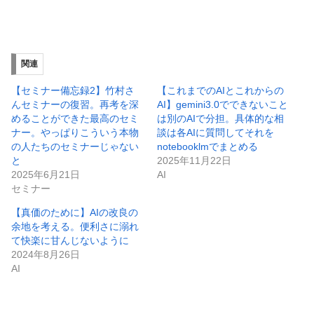
関連
【セミナー備忘録2】竹村さ
【これまでのAIとこれからの
んセミナーの復習。再考を深
AI】gemini3.0でできないこと
めることができた最高のセミ
は別のAIで分担。具体的な相
ナー。やっぱりこういう本物
談は各AIに質問してそれを
の人たちのセミナーじゃない
notebooklmでまとめる
と
2025年11月22日
2025年6月21日
AI
セミナー
【真価のために】AIの改良の
余地を考える。便利さに溺れ
て快楽に甘んじないように
2024年8月26日
AI