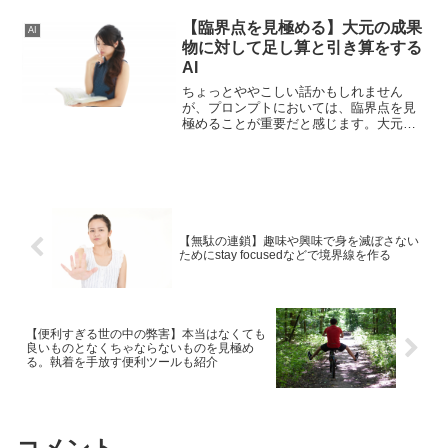
うしたAIごとの強みや弱みを認識して使
い分けることが重要です。
【臨界点を見極める】大元の成果
AI
物に対して足し算と引き算をする
AI
ちょっとややこしい話かもしれません
が、プロンプトにおいては、臨界点を見
極めることが重要だと感じます。大元の
成果物に対して足し算と引き算をする。
そうすることで大元のプロンプトの魅力
を活かして、最大限効果的な生成を期待
することができます。
【無駄の連鎖】趣味や興味で身を滅ぼさない
ためにstay focusedなどで境界線を作る
【便利すぎる世の中の弊害】本当はなくても
良いものとなくちゃならないものを見極め
る。執着を手放す便利ツールも紹介