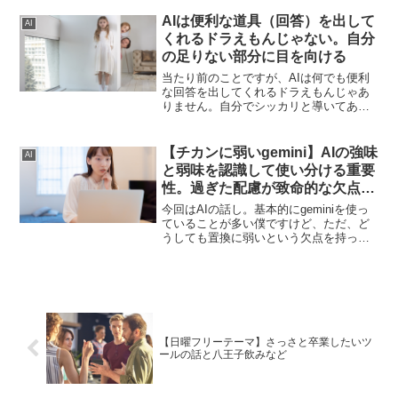
を光らせておく必要があります。そのこ
とについて書いていきます。
AIは便利な道具（回答）を出して
AI
くれるドラえもんじゃない。自分
の足りない部分に目を向ける
当たり前のことですが、AIは何でも便利
な回答を出してくれるドラえもんじゃあ
りません。自分でシッカリと導いてあげ
ないと間違った方向に進むことだって十
分にあり得ます。自分の足りない部分に
目を向ける、というのはとても大事なこ
【チカンに弱いgemini】AIの強味
AI
とだと思います。
と弱味を認識して使い分ける重要
性。過ぎた配慮が致命的な欠点を
生み出す
今回はAIの話し。基本的にgeminiを使っ
ていることが多い僕ですけど、ただ、ど
うしても置換に弱いという欠点を持って
います。正確に言うと再出力に弱い。そ
うしたAIごとの強みや弱みを認識して使
い分けることが重要です。
【日曜フリーテーマ】さっさと卒業したいツ
ールの話と八王子飲みなど