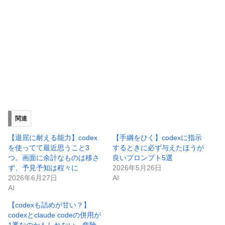
関連
【退屈に耐える能力】codex
【手綱をひく】codexに指示
を使ってて最近思うこと3
するときに必ず与えたほうが
つ。画面に余計なものは移さ
良いプロンプト5選
ず、予見予知は程々に
2026年5月26日
2026年6月27日
AI
AI
【codexも詰めが甘い？】
codexとclaude codeの併用が
1番なのかもしれない。危険