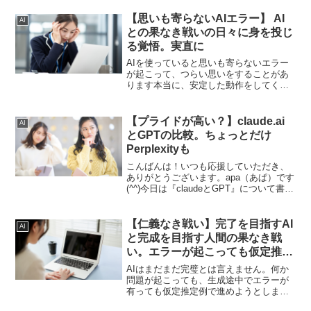
るみたいです。そのことについて書いて
います。
【思いも寄らないAIエラー】 AI
AI
との果なき戦いの日々に身を投じ
る覚悟。実直に
AIを使っていると思いも寄らないエラー
が起こって、つらい思いをすることがあ
ります本当に、安定した動作をしてくれ
ればいいんですけどそうじゃない。思い
も寄らないエラーが起こって苦しめられ
ることがしょっちゅうあります。それで
【プライドが高い？】claude.ai
AI
もやっていくしかないんだと感じます。
とGPTの比較。ちょっとだけ
Perplexityも
こんばんは！いつも応援していただき、
ありがとうございます。apa（あぱ）です
(^^)今日は『claudeとGPT』について書い
ていきます。AIは何がいい？AIによる作
業。確かに効率化できるにはできるんで
すけど、無料版でできることは限られて
【仁義なき戦い】完了を目指すAI
AI
い...
と完成を目指す人間の果なき戦
い。エラーが起こっても仮定推定
例で進めるAIに注意
AIはまだまだ完璧とは言えません。何か
問題が起こっても、生成途中でエラーが
有っても仮定推定例で進めようとしま
す。だからこそ、しっかりと、人間が目