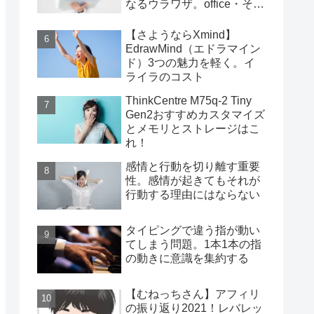
なるウラワザ。office・その
他編
【さようならXmind】
EdrawMind（エドラマイン
ド）3つの魅力を軽く。イ
ライラのコスト
ThinkCentre M75q-2 Tiny
Gen2おすすめカスタマイズ
とメモリとストレージはこ
れ！
感情と行動を切り離す重要
性。感情が起きてもそれが
行動する理由にはならない
タイピングで違う指が動い
てしまう問題。1本1本の指
の動きに意識を集約する
【むねっちさん】アフィリ
の振り返り2021！レバレッ