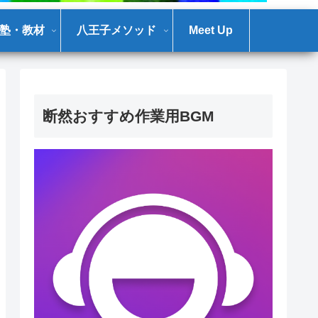
塾・教材
八王子メソッド
Meet Up
断然おすすめ作業用BGM