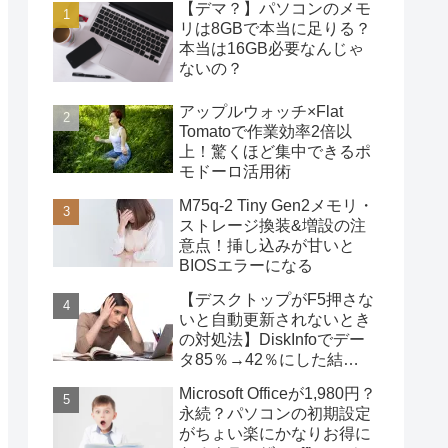
【デマ？】パソコンのメモ
リは8GBで本当に足りる？
本当は16GB必要なんじゃ
ないの？
アップルウォッチ×Flat
Tomatoで作業効率2倍以
上！驚くほど集中できるポ
モドーロ活用術
M75q-2 Tiny Gen2メモリ・
ストレージ換装&増設の注
意点！挿し込みが甘いと
BIOSエラーになる
【デスクトップがF5押さな
いと自動更新されないとき
の対処法】DiskInfoでデー
タ85％→42％にした結
果・・・
Microsoft Officeが1,980円？
永続？パソコンの初期設定
がちょい楽にかなりお得に