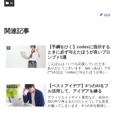
AI
apa
関連記事
【手綱をひく】codexに指示する
AI
ときに必ず与えたほうが良いプロ
ンプト5選
こんばんは！いつも応援していただき、
ありがとうございます。apa（あぱ）です
(^^)今日は『codexに与えたほうが良いプ
ロンプト5選』について書いていきます。
言うことを聞かないここ最近、僕もずっ
とcodexを使っているわけですけど。最初
【ベストアイデア】4つのAIをフ
アイデア
は...
ル活用して、アイデアを練る
アフィリエイトサイト運営など、自分の
頭の中で考えるだけだとどうしても意見
が偏ってしまいます。4つのAIを駆使し
て、新しいアイデアを練るということは
とても大切なことです。