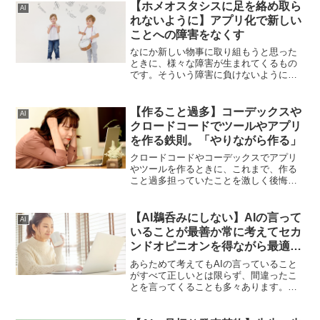
【ホメオスタシスに足を絡め取ら
AI
れないように】アプリ化で新しい
ことへの障害をなくす
なにか新しい物事に取り組もうと思った
ときに、様々な障害が生まれてくるもの
です。そういう障害に負けないように、
しっかりとアプリ化に取り組んで、新し
いことへの障害をなくしていくことが大
切です。
【作ること過多】コーデックスや
AI
クロードコードでツールやアプリ
を作る鉄則。「やりながら作る」
クロードコードやコーデックスでアプリ
やツールを作るときに、これまで、作る
こと過多担っていたことを激しく後悔し
ました。しっかりとやりながら作るとい
うことをやっていけなかったと反省して
います。
【AI鵜呑みにしない】AIの言って
AI
いることが最善か常に考えてセカ
ンドオピニオンを得ながら最適解
を求める
あらためて考えてもAIの言っていること
がすべて正しいとは限らず、間違ったこ
とを言ってくることも多々あります。だ
からこそ、AIの言うことを鵜呑みにせず
に、正しく考える、セカンドオピニオン