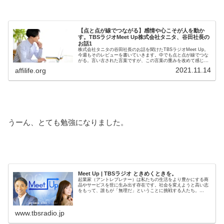
【点と点が線でつながる】感情や心こそが人を動か
す。TBSラジオMeet Up株式会社タニタ、谷田社長の
お話1
株式会社タニタの谷田社長のお話を聞けたTBSラジオMeet Up。
今週もそのレビューを書いていきます。中でも点と点が線でつな
がる。言い古された言葉ですが、この言葉の重みを改めて感じさ
せられた回でした。
2021.11.14
affilife.org
うーん、とても勉強になりました。
Meet Up | TBSラジオ ときめくときを。
起業家（アントレプレナー）は私たちの生活をより豊かにする商
品やサービスを世に生み出す存在です。社会を変えようと高い志
をもって、誰もが「無理だ」ということに挑戦する人たち。
DeNA、オイシックス、フレッシュネスバーガー……。誰もが知
る企業や...
www.tbsradio.jp