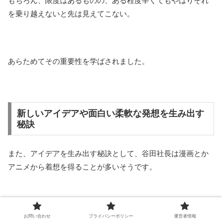
もちろん、限度はあるものの、ある程度辛くてもやはりそれ
を乗り越えないと先は見えてこない。
あらためてその重要性を学ばされました。
新しいアイデアや面白い柔軟な発想を生み出す
秘訣
また、アイデアを生み出す秘訣として、谷田社長は漫画とか
アニメから着想を得ることが多いそうです。
とはいえ、キャラクターとかではなくて、
お問い合わせ
プライバシーポリシー
運営者情報