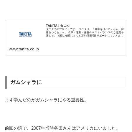
TANITA | タニタ
タニタの公式サイトです。 タニタは、「健康をはかる」から「健
康をつくる」へ。 食事・運動・休養のベストバランスのご提案を
通して、 皆様の健康づくりを24時間365日サポートしていきま
す。
www.tanita.co.jp
ガムシャラに
まず学んだのがガムシャラにやる重要性。
前回の話で、2007年当時谷田さんはアメリカにいました。