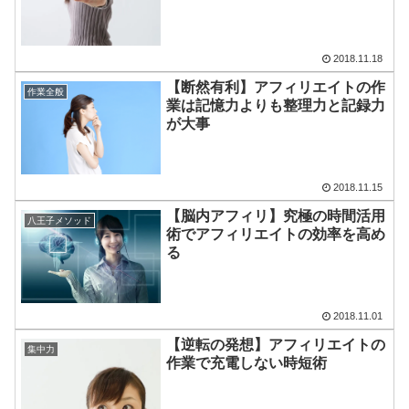
2018.11.18
【断然有利】アフィリエイトの作
作業全般
業は記憶力よりも整理力と記録力
が大事
2018.11.15
【脳内アフィリ】究極の時間活用
八王子メソッド
術でアフィリエイトの効率を高め
る
2018.11.01
【逆転の発想】アフィリエイトの
集中力
作業で充電しない時短術