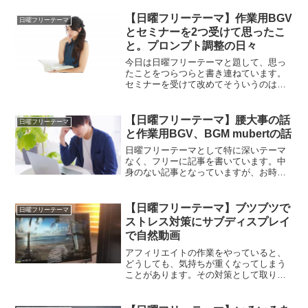
目の疲れと体の疲れなどについて書いて
います。
【日曜フリーテーマ】作業用BGV
日曜フリーテーマ
とセミナーを2つ受けて思ったこ
と。プロンプト調整の日々
今日は日曜フリーテーマと題して、思っ
たことをつらつらと書き連ねています。
セミナーを受けて改めてそういうのは大
事だと感じました。そしてそれと同時
に。しっかりとプロンプトを調整してい
かないとならないなと改めて深々痛感し
【日曜フリーテーマ】腰大事の話
日曜フリーテーマ
ました。
と作業用BGV、BGM mubertの話
日曜フリーテーマとして特に深いテーマ
なく、フリーに記事を書いています。中
身のない記事となっていますが、お時間
のある方限定くらいの気持ちで読んでみ
てください。今日は腰大事の話や作業用
BGV,BGMの話しをしています。
【日曜フリーテーマ】ブツブツで
日曜フリーテーマ
ストレス対策にサブディスプレイ
で自然動画
アフィリエイトの作業をやっていると、
どうしても、気持ちが重くなってしまう
ことがあります。その対策として取り入
れた、サブディスプレイ。これで自然動
画を見るというの。結構悪くないなと感
じ量になりました。そのことについて書