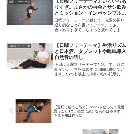
【日曜フリーテーマ】いろいろあ
日曜フリーテーマ
いています。
りすぎ。まさかの再会とサシ飲み
とミッション・インポッシブルフ
ァイナルレコニング最高
日曜フリーテーマと題して、先週の振り
返り的なことを書いています。まぁ、
色々ありすぎて、ちょっと疲れてしまっ
たくらいなんですけど、でも、本当に得
るものも、学ぶことも多い一週間でし
た。長くなりましたが、振り返っていま
【日曜フリーテーマ】生活リズム
日曜フリーテーマ
す。
と日本酒、タブレットや睡眠導入
自然音の話し
今日は日曜フリーテーマと題して、特に
細かいテーマを決めずに自由に書いてい
ます。いつも以上に中身のない記事にな
る可能性がありますが、今回は生活リズ
ムや日本酒、タブレットや睡眠導入の自
然音について語っています。
【退屈に耐える能力】codexを使ってて最近
思うこと3つ。画面に余計なものは移さず、
予見予知は程々に